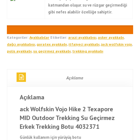
katmandan oluşur. su ve rüzgar geçirmediği
gibi nefes alabilir özelliğe sahiptir.
Kategoriler:
Ayakkabılar
Etiketler:
arazi ayakkabısı
,
asker ayakkabı
,
dağcı ayakkabısı
,
goratex ayakkabı
,
itfaiyeci ayakkabı
,
jack wolfskin vojo
,
polis ayakkabı
,
su geçirmez ayakkabı
,
trekking ayakkabı
Açıklama
Açıklama
ack Wolfskin Vojo Hike 2 Texapore
MID Outdoor Trekking Su Geçirmez
Erkek Trekking Botu 4032371
Günlük kullanım için yürüyüş botu