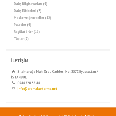
Dalış Bilgisayarları
(9)
Dalış Elbiseleri
(7)
Maske ve Şnorkeller
(12)
Paletler
(9)
Regülatörler
(11)
Tüpler
(7)
İLETİŞİM
Silahtarağa Mah. Ordu Caddesi No: 337C Eyüpsultan /
İSTANBUL
0544 728 35 44
info@aramakurtarma.net