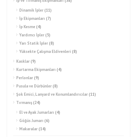
İp ve Tırmanış Ekipmanları
(38)
Dinamik İpler
(11)
İp Ekipmanları
(7)
İp Kesme
(4)
Yardımcı İpler
(5)
Yarı Statik İpler
(8)
Yüksekte Çalışma Eldivenleri
(8)
Kasklar
(9)
Kurtarma Ekipmanları
(4)
Perlonlar
(9)
Pusula ve Dürbünler
(8)
Şok Emici, Lanyard ve Konumlandırıcılar
(11)
Tırmanış
(24)
El ve Ayak Jumarları
(4)
Göğüs Jumarı
(6)
Makaralar
(14)