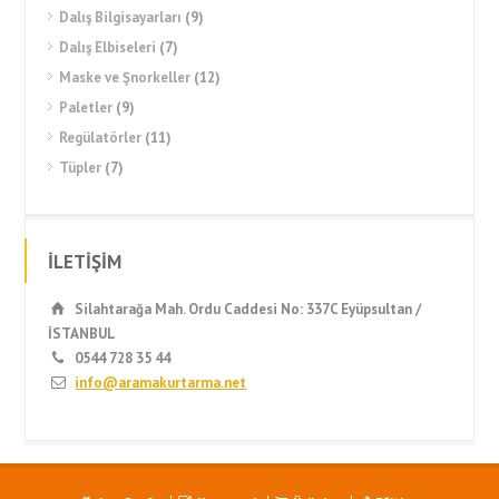
Dalış Bilgisayarları
(9)
Dalış Elbiseleri
(7)
Maske ve Şnorkeller
(12)
Paletler
(9)
Regülatörler
(11)
Tüpler
(7)
İLETİŞİM
Silahtarağa Mah. Ordu Caddesi No: 337C Eyüpsultan /
İSTANBUL
0544 728 35 44
info@aramakurtarma.net