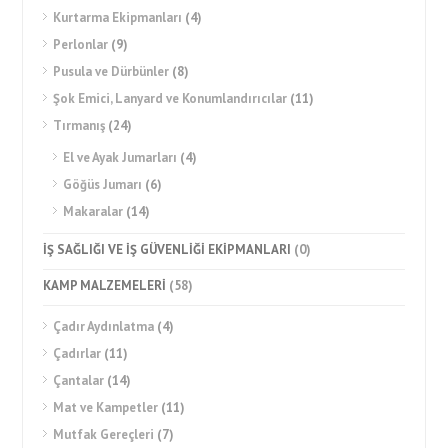
Kurtarma Ekipmanları
(4)
Perlonlar
(9)
Pusula ve Dürbünler
(8)
Şok Emici, Lanyard ve Konumlandırıcılar
(11)
Tırmanış
(24)
El ve Ayak Jumarları
(4)
Göğüs Jumarı
(6)
Makaralar
(14)
İŞ SAĞLIĞI VE İŞ GÜVENLİĞİ EKİPMANLARI
(0)
KAMP MALZEMELERİ
(58)
Çadır Aydınlatma
(4)
Çadırlar
(11)
Çantalar
(14)
Mat ve Kampetler
(11)
Mutfak Gereçleri
(7)