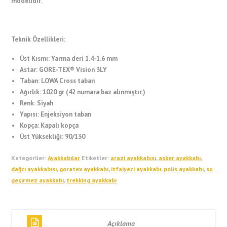
modelidir.
Teknik Özellikleri:
Üst Kısmı: Yarma deri 1.4-1.6 mm
Astar: GORE-TEX® Vision 3LY
Taban: LOWA Cross taban
Ağırlık: 1020 gr (42 numara baz alınmıştır.)
Renk: Siyah
Yapısı: Enjeksiyon taban
Kopça: Kapalı kopça
Üst Yüksekliği: 90/130
Kategoriler:
Ayakkabılar
Etiketler:
arazi ayakkabısı
,
asker ayakkabı
,
dağcı ayakkabısı
,
goratex ayakkabı
,
itfaiyeci ayakkabı
,
polis ayakkabı
,
su
geçirmez ayakkabı
,
trekking ayakkabı
Açıklama