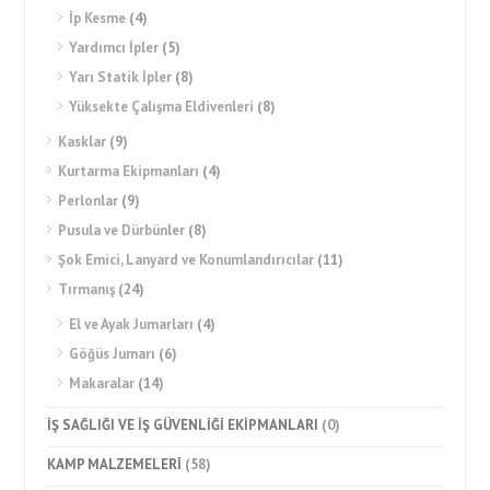
İp Kesme
(4)
Yardımcı İpler
(5)
Yarı Statik İpler
(8)
Yüksekte Çalışma Eldivenleri
(8)
Kasklar
(9)
Kurtarma Ekipmanları
(4)
Perlonlar
(9)
Pusula ve Dürbünler
(8)
Şok Emici, Lanyard ve Konumlandırıcılar
(11)
Tırmanış
(24)
El ve Ayak Jumarları
(4)
Göğüs Jumarı
(6)
Makaralar
(14)
İŞ SAĞLIĞI VE İŞ GÜVENLİĞİ EKİPMANLARI
(0)
KAMP MALZEMELERİ
(58)