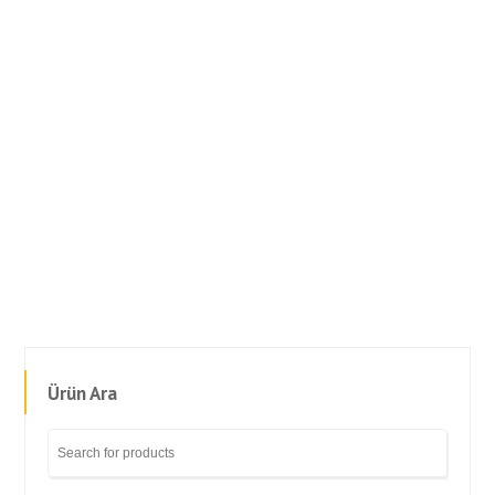
SPARE AIR YEDEK HAVA KAYNAGI SIYAH
(MANOMETRELI)
XS SCUBA 10 LITRE ALUMINYUM TUP (SARI)
Ürün Ara