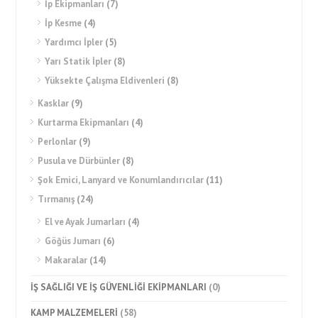
İp Ekipmanları
(7)
İp Kesme
(4)
Yardımcı İpler
(5)
Yarı Statik İpler
(8)
Yüksekte Çalışma Eldivenleri
(8)
Kasklar
(9)
Kurtarma Ekipmanları
(4)
Perlonlar
(9)
Pusula ve Dürbünler
(8)
Şok Emici, Lanyard ve Konumlandırıcılar
(11)
Tırmanış
(24)
El ve Ayak Jumarları
(4)
Göğüs Jumarı
(6)
Makaralar
(14)
İŞ SAĞLIĞI VE İŞ GÜVENLİĞİ EKİPMANLARI
(0)
KAMP MALZEMELERİ
(58)