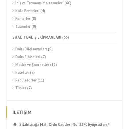
İniş ve Tırmanış Malzemeleri
(60)
Kafa Fenerleri
(4)
Kemerler
(8)
Tulumlar
(8)
SU ALTI DALIŞ EKİPMANLARI
(55)
Dalış Bilgisayarları
(9)
Dalış Elbiseleri
(7)
Maske ve Şnorkeller
(12)
Paletler
(9)
Regülatörler
(11)
Tüpler
(7)
İLETİŞİM
Silahtarağa Mah. Ordu Caddesi No: 337C Eyüpsultan /