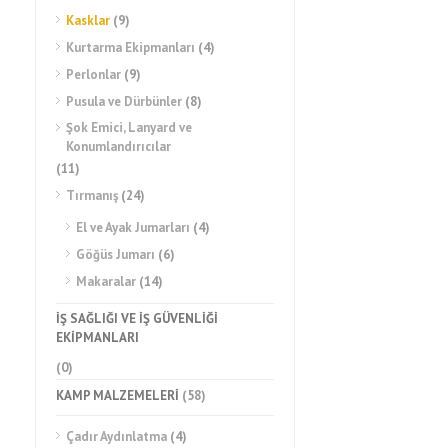
Kasklar
(9)
Kurtarma Ekipmanları
(4)
Perlonlar
(9)
Pusula ve Dürbünler
(8)
Şok Emici, Lanyard ve
Konumlandırıcılar
(11)
Tırmanış
(24)
El ve Ayak Jumarları
(4)
Göğüs Jumarı
(6)
Makaralar
(14)
İŞ SAĞLIĞI VE İŞ GÜVENLİĞİ
EKİPMANLARI
(0)
KAMP MALZEMELERİ
(58)
Çadır Aydınlatma
(4)