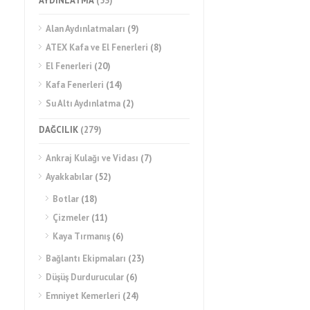
AYDINLATMA
(53)
Alan Aydınlatmaları
(9)
ATEX Kafa ve El Fenerleri
(8)
El Fenerleri
(20)
Kafa Fenerleri
(14)
Su Altı Aydınlatma
(2)
DAĞCILIK
(279)
Ankraj Kulağı ve Vidası
(7)
Ayakkabılar
(52)
Botlar
(18)
Çizmeler
(11)
Kaya Tırmanış
(6)
Bağlantı Ekipmaları
(23)
Düşüş Durdurucular
(6)
Emniyet Kemerleri
(24)