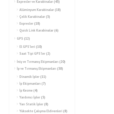
Expresler ve Karabinalar
(45)
Alüminyum Karabinalar
(18)
Çelik Karabinalar
(3)
Expresler
(18)
Quick Link Karabinalar
(6)
CAMP 0209 – SKYLOR PLUS
GPS
(12)
ENDÜSTRİYEL KASK
El GPS’leri
(10)
Saat Tipi GPS’ler
(2)
İniş ve Tırmanış Ekipmanları
(20)
İp ve Tırmanış Ekipmanları
(38)
Dinamik İpler
(11)
İp Ekipmanları
(7)
İp Kesme
(4)
Yardımcı İpler
(5)
Yarı Statik İpler
(8)
Yüksekte Çalışma Eldivenleri
(8)