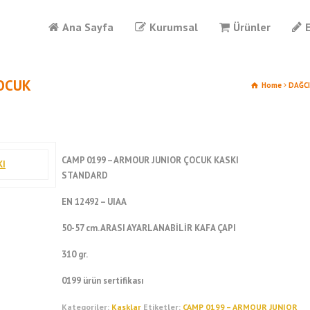
Ana Sayfa
Kurumsal
Ürünler
ÇOCUK
Home
DAĞCI
CAMP 0199 – ARMOUR JUNIOR ÇOCUK KASKI
STANDARD
EN 12492 – UIAA
50-57 cm. ARASI AYARLANABİLİR KAFA ÇAPI
310 gr.
0199 ürün sertifikası
Kategoriler:
Kasklar
Etiketler:
CAMP 0199 – ARMOUR JUNIOR