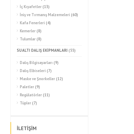
İç Kıyafetler
(13)
İniş ve Tırmanış Malzemeleri
(60)
Kafa Fenerleri
(4)
Kemerler
(8)
Tulumlar
(8)
SU ALTI DALIŞ EKİPMANLARI
(55)
Dalış Bilgisayarları
(9)
Dalış Elbiseleri
(7)
Maske ve Şnorkeller
(12)
Paletler
(9)
Regülatörler
(11)
Tüpler
(7)
İLETİŞİM