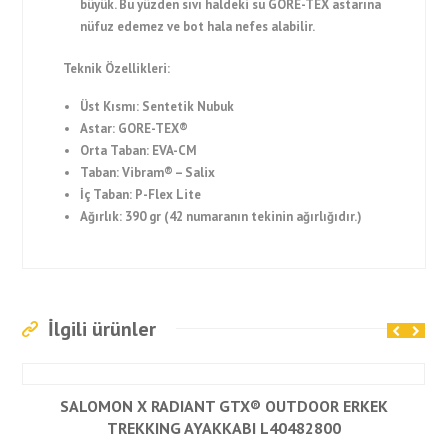
büyük. Bu yüzden sıvı haldeki su GORE-TEX astarına
nüfuz edemez ve bot hala nefes alabilir.
Teknik Özellikleri:
Üst Kısmı: Sentetik Nubuk
Astar: GORE-TEX®
Orta Taban: EVA-CM
Taban: Vibram® – Salix
İç Taban: P-Flex Lite
Ağırlık: 390 gr (42 numaranın tekinin ağırlığıdır.)
İlgili ürünler
SALOMON X RADIANT GTX® OUTDOOR ERKEK
TREKKING AYAKKABI L40482800