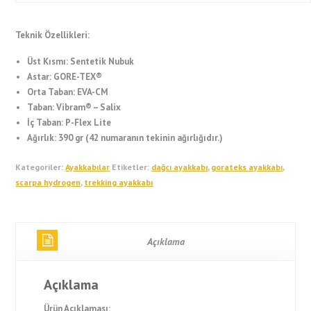
Teknik Özellikleri:
Üst Kısmı: Sentetik Nubuk
Astar: GORE-TEX®
Orta Taban: EVA-CM
Taban: Vibram® – Salix
İç Taban: P-Flex Lite
Ağırlık: 390 gr (42 numaranın tekinin ağırlığıdır.)
Kategoriler:
Ayakkabılar
Etiketler:
dağcı ayakkabı
,
gorateks ayakkabı
,
scarpa hydrogen
,
trekking ayakkabı
Açıklama
Açıklama
Ürün Açıklaması: