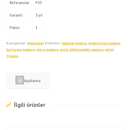
Referanslar
P53
Garanti
3 yıl
Paket
1
Kategoriler:
Makaralar
Etiketler:
dağcılık makara
,
endüstriyel makara
,
kurtarma makara
,
micro makara
,
petlz kilitlemebilir makara
,
petzl
traxion
Açıklama
İlgili ürünler