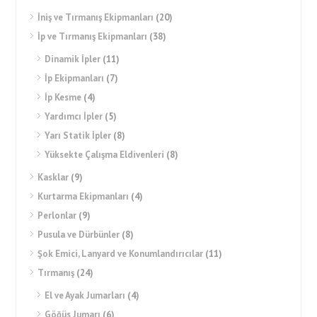
İniş ve Tırmanış Ekipmanları
(20)
İp ve Tırmanış Ekipmanları
(38)
Dinamik İpler
(11)
İp Ekipmanları
(7)
İp Kesme
(4)
Yardımcı İpler
(5)
Yarı Statik İpler
(8)
Yüksekte Çalışma Eldivenleri
(8)
Kasklar
(9)
Kurtarma Ekipmanları
(4)
Perlonlar
(9)
Pusula ve Dürbünler
(8)
Şok Emici, Lanyard ve Konumlandırıcılar
(11)
Tırmanış
(24)
El ve Ayak Jumarları
(4)
Göğüs Jumarı
(6)