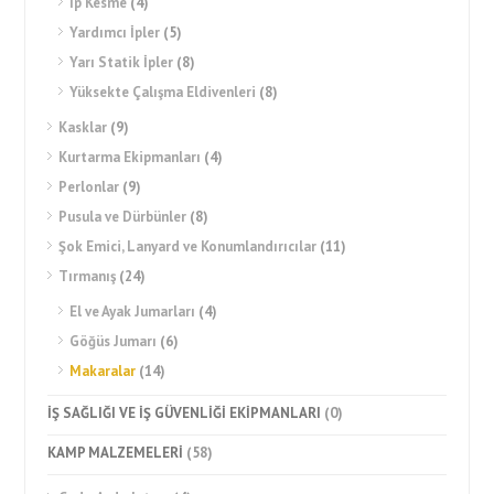
İp Kesme
(4)
Yardımcı İpler
(5)
Yarı Statik İpler
(8)
Yüksekte Çalışma Eldivenleri
(8)
Kasklar
(9)
Kurtarma Ekipmanları
(4)
Perlonlar
(9)
Pusula ve Dürbünler
(8)
Şok Emici, Lanyard ve Konumlandırıcılar
(11)
Tırmanış
(24)
El ve Ayak Jumarları
(4)
Göğüs Jumarı
(6)
Makaralar
(14)
İŞ SAĞLIĞI VE İŞ GÜVENLİĞİ EKİPMANLARI
(0)
KAMP MALZEMELERİ
(58)