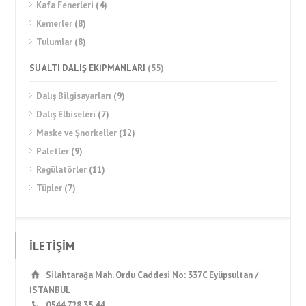
Kafa Fenerleri
(4)
Kemerler
(8)
Tulumlar
(8)
SU ALTI DALIŞ EKİPMANLARI
(55)
Dalış Bilgisayarları
(9)
Dalış Elbiseleri
(7)
Maske ve Şnorkeller
(12)
Paletler
(9)
Regülatörler
(11)
Tüpler
(7)
İLETİŞİM
Silahtarağa Mah. Ordu Caddesi No: 337C Eyüpsultan /
İSTANBUL
0544 728 35 44