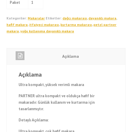
Paket
1
Kategoriler:
Makaralar
Etiketler:
dağcı makarası
,
dayanıklı makara
,
hafif makara
,
itfaiyeci makarası
,
kurtarma makarası
,
petzl partner
makara
,
yoğu kullanıma dayanıklı makara
Açıklama
Açıklama
Ultra kompakt, yüksek verimli makara
PARTNER ultra kompakt ve oldukça hafif bir
makaradır. Günlük kullanım ve kurtarma için
tasarlanmıştır.
Detaylı Açıklama:
Ultra kompakt, çok hafif makara.