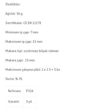
Özellikler:
Ağırlık:
56 g
Sertifikalar:
CE EN 12278
Minimum ip çapı:
7 mm
Maksimum ip çapı:
11 mm
Makara tipi:
sızdırmaz bilyalı rulman
Makara çapı:
25 mm
Maksimum çalışma yükü:
2 x 2.5 = 5 kn
Verim:
% 91
Referans
P52A
Garanti
3 yıl