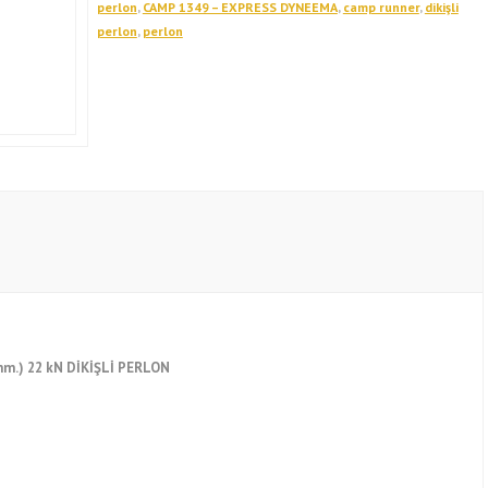
perlon
,
CAMP 1349 – EXPRESS DYNEEMA
,
camp runner
,
dikişli
perlon
,
perlon
m.) 22 kN DİKİŞLİ PERLON