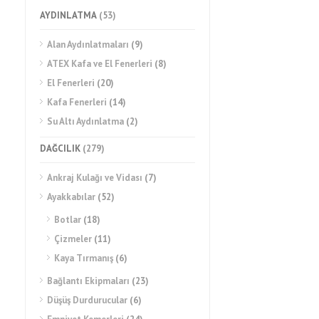
AYDINLATMA
(53)
Alan Aydınlatmaları
(9)
ATEX Kafa ve El Fenerleri
(8)
El Fenerleri
(20)
Kafa Fenerleri
(14)
Su Altı Aydınlatma
(2)
DAĞCILIK
(279)
Ankraj Kulağı ve Vidası
(7)
Ayakkabılar
(52)
Botlar
(18)
Çizmeler
(11)
Kaya Tırmanış
(6)
Bağlantı Ekipmaları
(23)
Düşüş Durdurucular
(6)