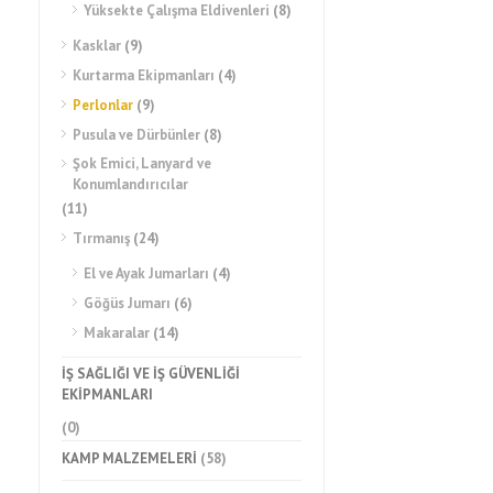
Yüksekte Çalışma Eldivenleri
(8)
Kasklar
(9)
Kurtarma Ekipmanları
(4)
Perlonlar
(9)
Pusula ve Dürbünler
(8)
Şok Emici, Lanyard ve
Konumlandırıcılar
(11)
Tırmanış
(24)
El ve Ayak Jumarları
(4)
Göğüs Jumarı
(6)
Makaralar
(14)
İŞ SAĞLIĞI VE İŞ GÜVENLİĞİ
EKİPMANLARI
(0)
KAMP MALZEMELERİ
(58)