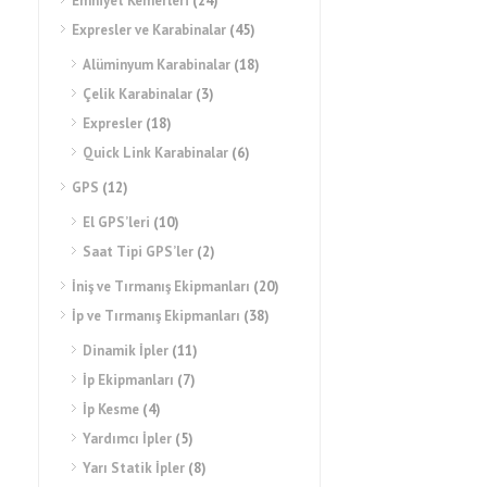
Emniyet Kemerleri
(24)
Expresler ve Karabinalar
(45)
Alüminyum Karabinalar
(18)
Çelik Karabinalar
(3)
Expresler
(18)
Quick Link Karabinalar
(6)
GPS
(12)
El GPS’leri
(10)
Saat Tipi GPS’ler
(2)
İniş ve Tırmanış Ekipmanları
(20)
İp ve Tırmanış Ekipmanları
(38)
Dinamik İpler
(11)
İp Ekipmanları
(7)
İp Kesme
(4)
Yardımcı İpler
(5)
CAMP 0258 – DAISY TWIST
22 kN DİKİŞLİ PERLON
Yarı Statik İpler
(8)