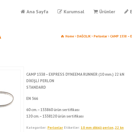
Ana Sayfa
Kurumsal
Ürünler
A
Home
DAĞCILIK
Perlonlar
CAMP 1338 – 
CAMP 1338 – EXPRESS DYNEEMA RUNNER (10 mm.) 22 kN
DİKİŞLİ PERLON
STANDARD
EN 566
60 cm. – 133860 ürün sertifikası
120 cm. – 1338120 ürün sertifikası
Kategoriler:
Perlonlar
Etiketler:
10 mm dikişli perlon
,
22 kn