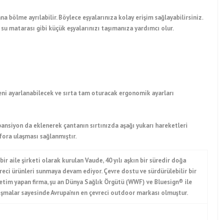
 ana bölme ayrılabilir. Böylece eşyalarınıza kolay erişim sağlayabilirsiniz.
 su matarası gibi küçük eşyalarınızı taşımanıza yardımcı olur.
eni ayarlanabilecek ve sırta tam oturacak ergonomik ayarları
ansiyon da eklenerek çantanın sırtınızda aşağı yukarı hareketleri
ora ulaşması sağlanmıştır.
ir aile şirketi olarak kurulan Vaude, 40 yılı aşkın bir süredir doğa
vreci ürünleri sunmaya devam ediyor. Çevre dostu ve sürdürülebilir bir
retim yapan firma, şu an Dünya Sağlık Örgütü (WWF) ve Bluesign® ile
ışmalar sayesinde Avrupa’nın en çevreci outdoor markası olmuştur.