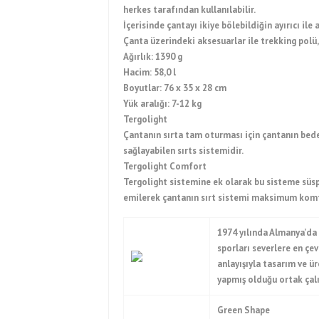
herkes tarafından kullanılabilir.
İçerisinde çantayı ikiye bölebildiğin ayırıcı ile
Çanta üzerindeki aksesuarlar ile trekking polü,
Ağırlık: 1390 g
Hacim: 58,0 l
Boyutlar: 76 x 35 x 28 cm
Yük aralığı: 7-12 kg
Tergolight
Çantanın sırta tam oturması için çantanın bed
sağlayabilen sırts sistemidir.
Tergolight Comfort
Tergolight sistemine ek olarak bu sisteme süsp
emilerek çantanın sırt sistemi maksimum komf
1974 yılında Almanya’da b
sporları severlere en çe
anlayışıyla tasarım ve ü
yapmış olduğu ortak çal
Green Shape