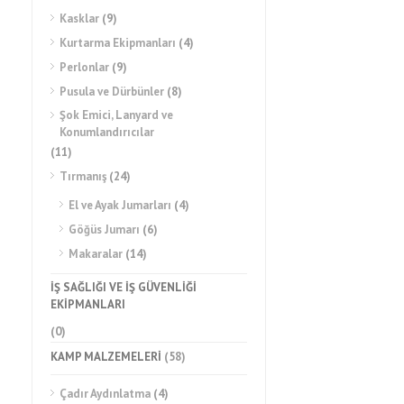
Kasklar
(9)
Kurtarma Ekipmanları
(4)
Perlonlar
(9)
Pusula ve Dürbünler
(8)
Şok Emici, Lanyard ve
Konumlandırıcılar
(11)
Tırmanış
(24)
El ve Ayak Jumarları
(4)
Göğüs Jumarı
(6)
Makaralar
(14)
İŞ SAĞLIĞI VE İŞ GÜVENLİĞİ
EKİPMANLARI
(0)
KAMP MALZEMELERİ
(58)
Çadır Aydınlatma
(4)