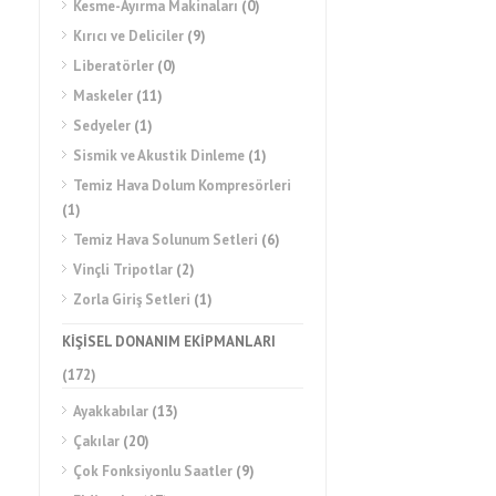
Kesme-Ayırma Makinaları
(0)
Kırıcı ve Deliciler
(9)
Liberatörler
(0)
Maskeler
(11)
Sedyeler
(1)
Sismik ve Akustik Dinleme
(1)
Temiz Hava Dolum Kompresörleri
(1)
Temiz Hava Solunum Setleri
(6)
Vinçli Tripotlar
(2)
Zorla Giriş Setleri
(1)
KİŞİSEL DONANIM EKİPMANLARI
(172)
VAUDE ASYMMETRIC 42+8
SIRT ÇANTASI 12436
Ayakkabılar
(13)
Çakılar
(20)
Çok Fonksiyonlu Saatler
(9)