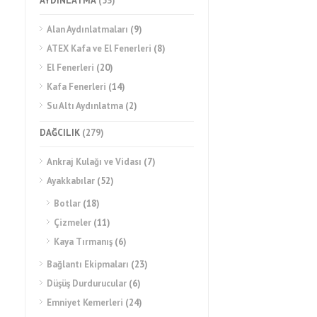
AYDINLATMA
(53)
Alan Aydınlatmaları
(9)
ATEX Kafa ve El Fenerleri
(8)
El Fenerleri
(20)
Kafa Fenerleri
(14)
Su Altı Aydınlatma
(2)
DAĞCILIK
(279)
Ankraj Kulağı ve Vidası
(7)
Ayakkabılar
(52)
Botlar
(18)
Çizmeler
(11)
Kaya Tırmanış
(6)
Bağlantı Ekipmaları
(23)
Düşüş Durdurucular
(6)
Emniyet Kemerleri
(24)