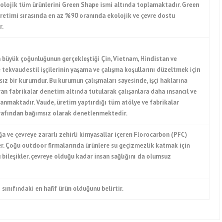
kolojik tüm ürünlerini Green Shape ismi altında toplamaktadır. Green
üretimi sırasında en az %90 oranında ekolojik ve çevre dostu
r.
 büyük çoğunluğunun gerçekleştiği Çin, Vietnam, Hindistan ve
 tekvaudestil işçilerinin yaşama ve çalışma koşullarını düzeltmek için
ız bir kurumdur. Bu kurumun çalışmaları sayesinde, işçi haklarına
tıran fabrikalar denetim altında tutularak çalışanlara daha ınsancıl ve
lanmaktadır. Vaude, üretim yaptırdığı tüm atölye ve fabrikalar
rafından bağımsız olarak denetlenmektedir.
ğa ve çevreye zararlı zehirli kimyasallar içeren Florocarbon (PFC)
er. Çoğu outdoor firmalarında ürünlere su geçizmezlik katmak için
 bileşikler, çevreye olduğu kadar insan sağlığını da olumsuz
 sınıfındaki en hafif ürün olduğunu belirtir.