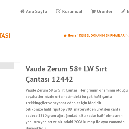
Ana Sayfa
Kurumsal
Ürünler
TASI
Home
KİŞİSEL DONANIM EKİPMANLARI
Vaude Zerum 58+ LW Sırt
Çantası 12442
Vaude Zerum 58 lw Sırt Çantası Her gramın öneminin olduğu
seyahatlerinizde orta hacimdeki bu çok hafif çanta
trekkingçiler ve seyahat edenler için idealdir.
Silikonize hafif ripstop 70D materyalden üretilen çanta
sadece 1390 gram ağırlığındadır. Bu kadar hafif olmasının
yanı sıra yanları ve altındaki 200d kumaşı ile aynı zamanda
dayanıklıdır.