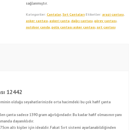
sağlanmıştır.
Kategoriler:
Çantalar
,
Sırt Çantaları
Etiketler:
arazi çantası
,
asker çantası
,
askeri çanta
,
dağcı çantası
,
görev çantası
,
outdoor çanda
,
polis çantası asker çantası
,
sırt çantası
ası 12442
minin olduğu seyahatlerinizde orta hacimdeki bu çok hafif çanta
len çanta sadece 1390 gram ağırlığındadır. Bu kadar hafif olmasının yanı
zamanda dayanıklıdır.
5cm altı kişiler için idealdir. Fakat Sırt sistemi ayarlanabildiğinden