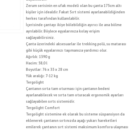
Zerum serisinin en ufak modeli olan bu çanta 175cm altı
kişiler için idealdir. Fakat Sırt sistemi ayarlanabildiğinden
herkes tarafından kullanılabilir.
İçerisinde çantayı ikiye bölebildiğin ayırıcı ile ana bölme
ayrılabilir. Böylece eşyalarınıza kolay erişim
sağlayabilirsiniz.
Çanta üzerindeki aksesuarlar ile trekking polü, su matarası
gibi küçük eşyalarınızı taşımanıza yardımcı olur.
Ağırlık: 1390 g
Hacim: 58,0 l
Boyutlar: 76 x 35 x 28 cm
Yük aralığı: 7-12 kg
Tergolight
Çantanın sırta tam oturması için çantanın bedeni
ayarlanabilecek ve sırta tam oturacak ergonomik ayarları
sağlayabilen sırts sistemidir.
Tergolight Comfort
Tergolight sistemine ek olarak bu sisteme süspansiyon da
eklenerek çantanın sırtınızda aşağı yukarı hareketleri
emilerek çantanın sırt sistemi maksimum komfora ulaşması