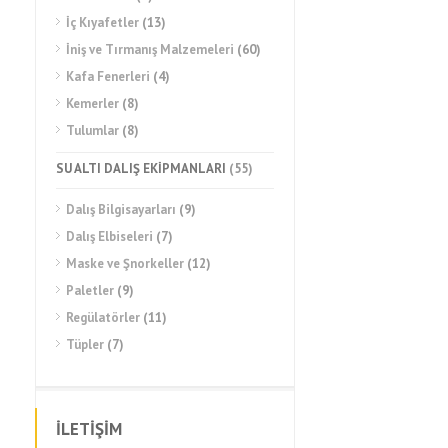
İç Kıyafetler
(13)
İniş ve Tırmanış Malzemeleri
(60)
Kafa Fenerleri
(4)
Kemerler
(8)
Tulumlar
(8)
SU ALTI DALIŞ EKİPMANLARI
(55)
Dalış Bilgisayarları
(9)
Dalış Elbiseleri
(7)
Maske ve Şnorkeller
(12)
Paletler
(9)
Regülatörler
(11)
Tüpler
(7)
İLETİŞİM