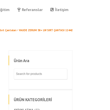
Eğitim
Referanslar
İletişim
Sırt Çantaları
VAUDE ZERUM 58+ LW SIRT ÇANTASI 12442
Ürün Ara
ÜRÜN KATEGORİLERİ