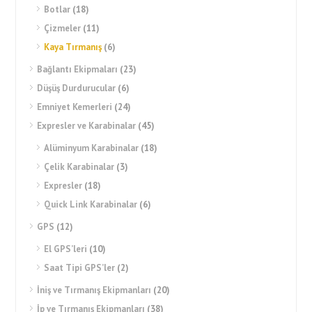
Botlar
(18)
Çizmeler
(11)
Kaya Tırmanış
(6)
Bağlantı Ekipmaları
(23)
Düşüş Durdurucular
(6)
Emniyet Kemerleri
(24)
Expresler ve Karabinalar
(45)
Alüminyum Karabinalar
(18)
Çelik Karabinalar
(3)
Expresler
(18)
Quick Link Karabinalar
(6)
GPS
(12)
El GPS’leri
(10)
Saat Tipi GPS’ler
(2)
İniş ve Tırmanış Ekipmanları
(20)
İp ve Tırmanış Ekipmanları
(38)