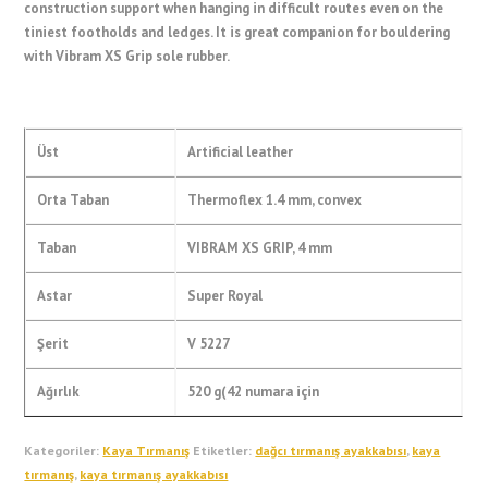
construction support when hanging in difficult routes even on the
tiniest footholds and ledges. It is great companion for bouldering
with Vibram XS Grip sole rubber.
Üst
Artificial leather
Orta Taban
Thermoflex 1.4 mm, convex
Taban
VIBRAM XS GRIP, 4 mm
Astar
Super Royal
Şerit
V 5227
Ağırlık
520 g(42 numara için
Kategoriler:
Kaya Tırmanış
Etiketler:
dağcı tırmanış ayakkabısı
,
kaya
tırmanış
,
kaya tırmanış ayakkabısı