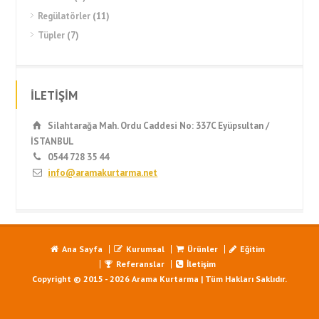
Regülatörler
(11)
Tüpler
(7)
İLETİŞİM
Silahtarağa Mah. Ordu Caddesi No: 337C Eyüpsultan /
İSTANBUL
0544 728 35 44
info@aramakurtarma.net
Ana Sayfa
Kurumsal
Ürünler
Eğitim
Referanslar
İletişim
Copyright © 2015 - 2026 Arama Kurtarma | Tüm Hakları Saklıdır.