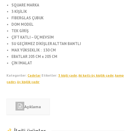
SQUARE MARKA
3 KİŞİLİK
FİBERGLAS ÇUBUK
DOM MODEL
TEK GİRİŞ
ÇİFT KATLI – ÜÇ MEVSİM
SU GEÇİRMEZ DİKİŞLER ALTTAN BANTLI
MAX YÜKSEKLİK : 130 CM
EBATLAR 205 CM x 205 CM
ÇİN İMALAT
Kategoriler:
Çadırlar
Etiketler:
3 kişili çadır
,
iki katlı üç kişilik çadır
,
kamp
çadırı
,
üç kişilik çadır
Açıklama