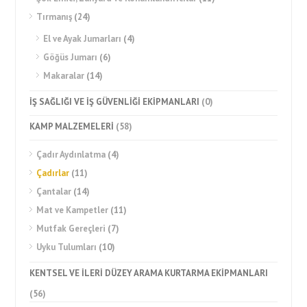
Tırmanış
(24)
El ve Ayak Jumarları
(4)
Göğüs Jumarı
(6)
Makaralar
(14)
İŞ SAĞLIĞI VE İŞ GÜVENLİĞİ EKİPMANLARI
(0)
KAMP MALZEMELERİ
(58)
Çadır Aydınlatma
(4)
Çadırlar
(11)
Çantalar
(14)
Mat ve Kampetler
(11)
Mutfak Gereçleri
(7)
Uyku Tulumları
(10)
KENTSEL VE İLERİ DÜZEY ARAMA KURTARMA EKİPMANLARI
(56)