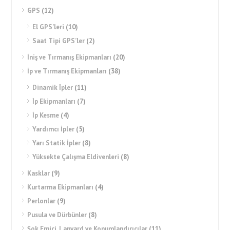
GPS
(12)
El GPS’leri
(10)
Saat Tipi GPS’ler
(2)
İniş ve Tırmanış Ekipmanları
(20)
İp ve Tırmanış Ekipmanları
(38)
Dinamik İpler
(11)
İp Ekipmanları
(7)
İp Kesme
(4)
Yardımcı İpler
(5)
Yarı Statik İpler
(8)
Yüksekte Çalışma Eldivenleri
(8)
Kasklar
(9)
Kurtarma Ekipmanları
(4)
Perlonlar
(9)
Pusula ve Dürbünler
(8)
Şok Emici, Lanyard ve Konumlandırıcılar
(11)