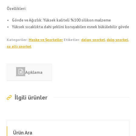
Özellikleri:
Gövde ve Ağızlık: Yüksek kaliteli %100 silikon malzeme
Yüksek sıcaklıkta dahi şeklini koruyabilen esnek bükülebilir gövde
Kategoriler:
Maske ve Şnorkeller
Etiketler:
dalgıç snorkel
,
dalış snorkel
,
su altı snorkel
Açıklama
İlgili ürünler
Ürün Ara