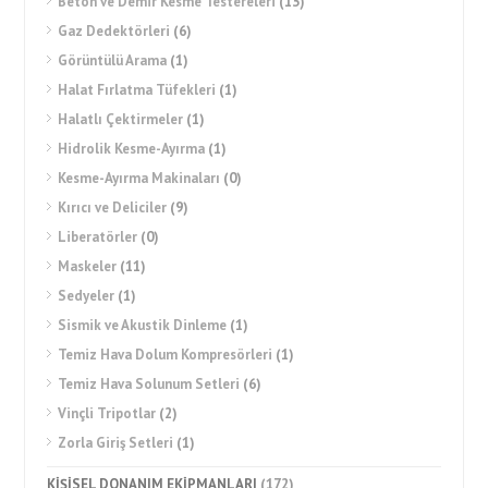
Beton ve Demir Kesme Testereleri
(13)
Gaz Dedektörleri
(6)
Görüntülü Arama
(1)
Halat Fırlatma Tüfekleri
(1)
Halatlı Çektirmeler
(1)
Hidrolik Kesme-Ayırma
(1)
Kesme-Ayırma Makinaları
(0)
Kırıcı ve Deliciler
(9)
Liberatörler
(0)
Maskeler
(11)
Sedyeler
(1)
Sismik ve Akustik Dinleme
(1)
Temiz Hava Dolum Kompresörleri
(1)
Temiz Hava Solunum Setleri
(6)
Vinçli Tripotlar
(2)
Zorla Giriş Setleri
(1)
KİŞİSEL DONANIM EKİPMANLARI
(172)