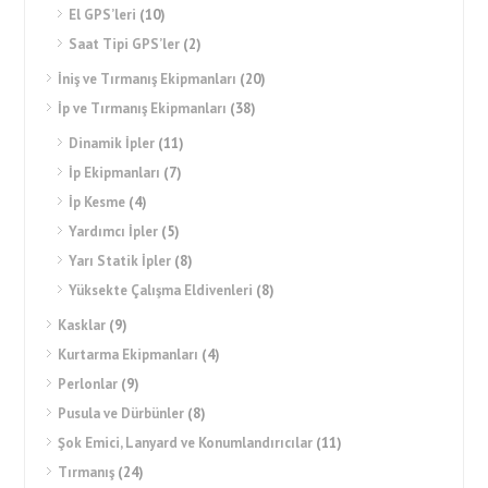
El GPS’leri
(10)
Saat Tipi GPS’ler
(2)
İniş ve Tırmanış Ekipmanları
(20)
İp ve Tırmanış Ekipmanları
(38)
Dinamik İpler
(11)
İp Ekipmanları
(7)
İp Kesme
(4)
Yardımcı İpler
(5)
Yarı Statik İpler
(8)
Yüksekte Çalışma Eldivenleri
(8)
Kasklar
(9)
Kurtarma Ekipmanları
(4)
Perlonlar
(9)
Pusula ve Dürbünler
(8)
Şok Emici, Lanyard ve Konumlandırıcılar
(11)
Tırmanış
(24)