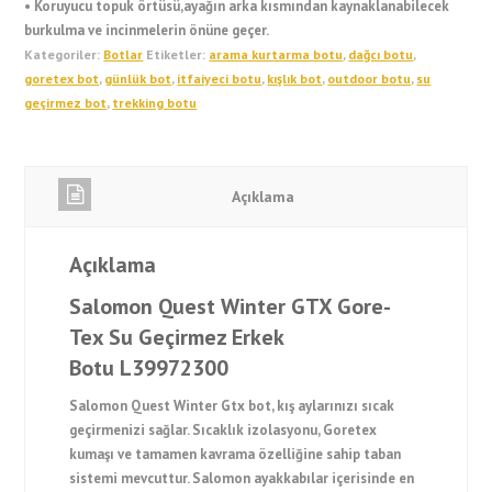
• Koruyucu topuk örtüsü,ayağın arka kısmından kaynaklanabilecek
burkulma ve incinmelerin önüne geçer.
Kategoriler:
Botlar
Etiketler:
arama kurtarma botu
,
dağcı botu
,
goretex bot
,
günlük bot
,
itfaiyeci botu
,
kışlık bot
,
outdoor botu
,
su
geçirmez bot
,
trekking botu
Açıklama
Açıklama
Salomon Quest Winter GTX Gore-
Tex Su Geçirmez Erkek
Botu L39972300
Salomon Quest Winter Gtx bot, kış aylarınızı sıcak
geçirmenizi sağlar. Sıcaklık izolasyonu, Goretex
kumaşı ve tamamen kavrama özelliğine sahip taban
sistemi mevcuttur. Salomon ayakkabılar içerisinde en