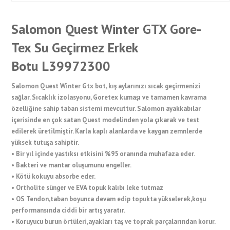
Salomon Quest Winter GTX Gore-
Tex Su Geçirmez Erkek
Botu L39972300
Salomon Quest Winter Gtx bot, kış aylarınızı sıcak geçirmenizi
sağlar. Sıcaklık izolasyonu, Goretex kumaşı ve tamamen kavrama
özelliğine sahip taban sistemi mevcuttur. Salomon ayakkabılar
içerisinde en çok satan Quest modelinden yola çıkarak ve test
edilerek üretilmiştir. Karla kaplı alanlarda ve kaygan zemnlerde
yüksek tutuşa sahiptir.
• Bir yıl içinde yastıksı etkisini %95 oranında muhafaza eder.
• Bakteri ve mantar oluşumunu engeller.
• Kötü kokuyu absorbe eder.
• Ortholite sünger ve EVA topuk kalıbı leke tutmaz
• OS Tendon,taban boyunca devam edip topukta yükselerek,koşu
performansında ciddi bir artış yaratır.
• Koruyucu burun örtüleri,ayakları taş ve toprak parçalarından korur.