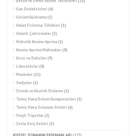
Beton ve Demir Kesme Testereleri
(13)
Gaz Dedektörleri
(6)
Görüntülü Arama
(1)
Halat Fırlatma Tüfekleri
(1)
Halatlı Çektirmeler
(1)
Hidrolik Kesme-Ayırma
(1)
Kesme-Ayırma Makinaları
(0)
Kırıcı ve Deliciler
(9)
Liberatörler
(0)
Maskeler
(11)
Sedyeler
(1)
Sismik ve Akustik Dinleme
(1)
Temiz Hava Dolum Kompresörleri
(1)
Temiz Hava Solunum Setleri
(6)
Vinçli Tripotlar
(2)
Zorla Giriş Setleri
(1)
KİŞİSEL DONANIM EKİPMANLARI
(172)