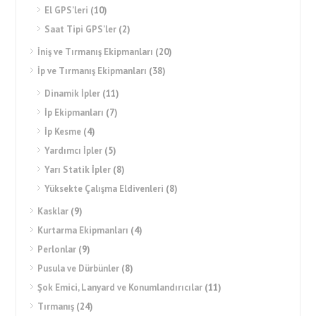
El GPS’leri
(10)
Saat Tipi GPS’ler
(2)
İniş ve Tırmanış Ekipmanları
(20)
İp ve Tırmanış Ekipmanları
(38)
Dinamik İpler
(11)
İp Ekipmanları
(7)
İp Kesme
(4)
Yardımcı İpler
(5)
Yarı Statik İpler
(8)
Yüksekte Çalışma Eldivenleri
(8)
Kasklar
(9)
Kurtarma Ekipmanları
(4)
Perlonlar
(9)
Pusula ve Dürbünler
(8)
Şok Emici, Lanyard ve Konumlandırıcılar
(11)
Tırmanış
(24)