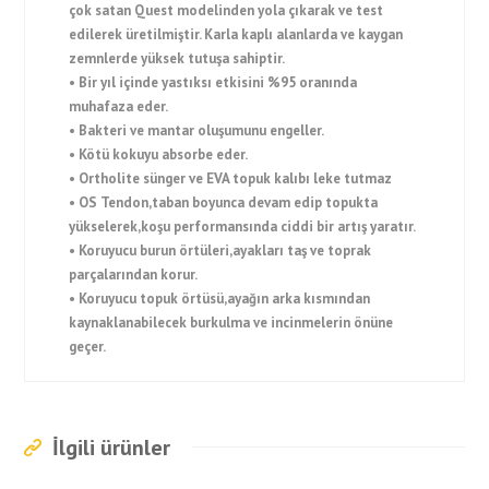
çok satan Quest modelinden yola çıkarak ve test
edilerek üretilmiştir. Karla kaplı alanlarda ve kaygan
zemnlerde yüksek tutuşa sahiptir.
• Bir yıl içinde yastıksı etkisini %95 oranında
muhafaza eder.
• Bakteri ve mantar oluşumunu engeller.
• Kötü kokuyu absorbe eder.
• Ortholite sünger ve EVA topuk kalıbı leke tutmaz
• OS Tendon,taban boyunca devam edip topukta
yükselerek,koşu performansında ciddi bir artış yaratır.
• Koruyucu burun örtüleri,ayakları taş ve toprak
parçalarından korur.
• Koruyucu topuk örtüsü,ayağın arka kısmından
kaynaklanabilecek burkulma ve incinmelerin önüne
geçer.
İlgili ürünler