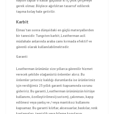
naylon saplar o kadar güçlüdür ki iç çelik çerçeveye
gerek olmaz. Böylece ağırlıktan tasarruf edilerek
taşıma kolay hale getirilir.
Karbit
Elmas’tan sonra dünya’daki en güçlü materyallerden
bir tanesidir. Tungsten karbit, Leatherman acil
müdahale anlarında araba camı kırmada efektif ve
güvenli olarak kullanılabilmektedir.
Garanti
Leatherman ürününüz size yıllarca güvenilir hizmet
verecek şekilde olağanüstü önlemler alırız. Bu
önlemler yetersiz kaldığı durumlarda ise ürünlerimiz
için verdiğimiz 25 yıllık garanti kapsamında sorunu
gideririz. Bu garanti, Leatherman ürününüzün kötüye
kullanımı, özelleştirilmesi(custom), çalınması, kayıp
edilmesi veya yanlış ve / veya mantıksız kullanımı
kapsamaz. Bu garanti kılıflar, aksesuarlar, baskılar, renk
kaplamaları, temizlik veya bileme konularını