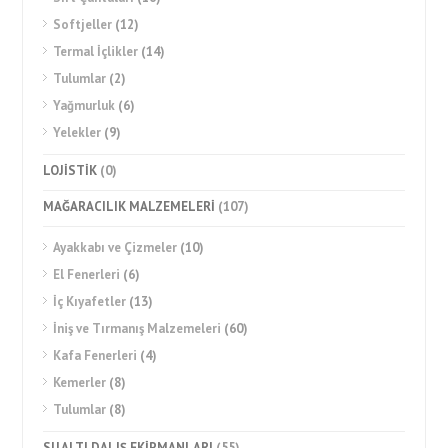
Softjeller
(12)
Termal İçlikler
(14)
Tulumlar
(2)
Yağmurluk
(6)
Yelekler
(9)
LOJİSTİK
(0)
MAĞARACILIK MALZEMELERİ
(107)
Ayakkabı ve Çizmeler
(10)
El Fenerleri
(6)
İç Kıyafetler
(13)
İniş ve Tırmanış Malzemeleri
(60)
Kafa Fenerleri
(4)
Kemerler
(8)
Tulumlar
(8)
SU ALTI DALIŞ EKİPMANLARI
(55)