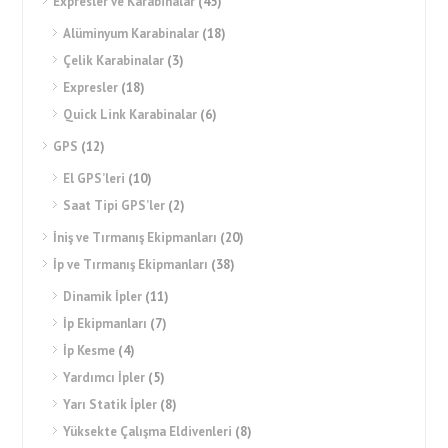
Expresler ve Karabinalar
(45)
Alüminyum Karabinalar
(18)
Çelik Karabinalar
(3)
Expresler
(18)
Quick Link Karabinalar
(6)
GPS
(12)
El GPS’leri
(10)
Saat Tipi GPS’ler
(2)
İniş ve Tırmanış Ekipmanları
(20)
İp ve Tırmanış Ekipmanları
(38)
Dinamik İpler
(11)
İp Ekipmanları
(7)
İp Kesme
(4)
Yardımcı İpler
(5)
Yarı Statik İpler
(8)
Yüksekte Çalışma Eldivenleri
(8)