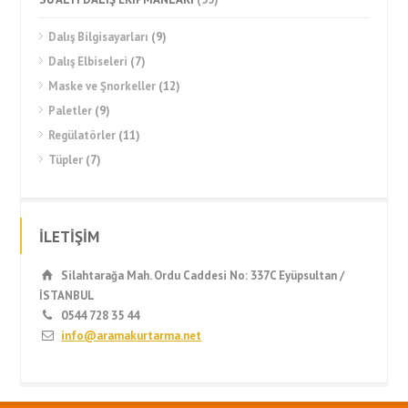
Dalış Bilgisayarları
(9)
Dalış Elbiseleri
(7)
Maske ve Şnorkeller
(12)
Paletler
(9)
Regülatörler
(11)
Tüpler
(7)
İLETİŞİM
Silahtarağa Mah. Ordu Caddesi No: 337C Eyüpsultan /
İSTANBUL
0544 728 35 44
info@aramakurtarma.net