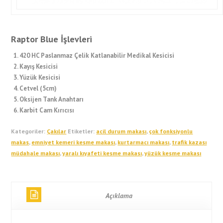
Raptor Blue İşlevleri
420 HC Paslanmaz Çelik Katlanabilir Medikal Kesicisi
Kayış Kesicisi
Yüzük Kesicisi
Cetvel (5cm)
Oksijen Tank Anahtarı
Karbit Cam Kırıcısı
Kategoriler:
Çakılar
Etiketler:
acil durum makası
,
çok fonksiyonlu
makas
,
emniyet kemeri kesme makası
,
kurtarmacı makası
,
trafik kazası
müdahale makası
,
yaralı kıyafeti kesme makası
,
yüzük kesme makası
Açıklama