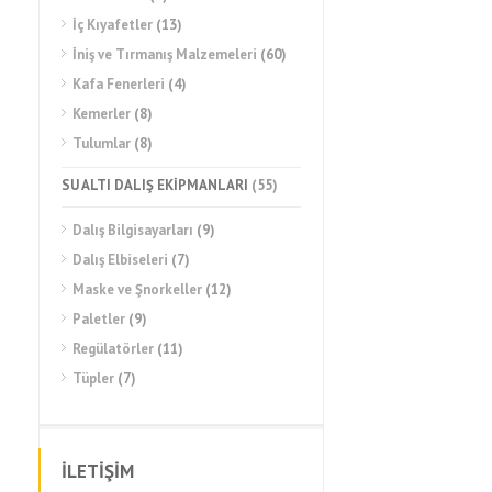
İç Kıyafetler
(13)
İniş ve Tırmanış Malzemeleri
(60)
Kafa Fenerleri
(4)
Kemerler
(8)
Tulumlar
(8)
SU ALTI DALIŞ EKİPMANLARI
(55)
Dalış Bilgisayarları
(9)
Dalış Elbiseleri
(7)
Maske ve Şnorkeller
(12)
Paletler
(9)
Regülatörler
(11)
Tüpler
(7)
İLETİŞİM