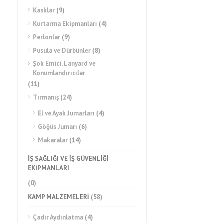
Kasklar
(9)
Kurtarma Ekipmanları
(4)
Perlonlar
(9)
Pusula ve Dürbünler
(8)
Şok Emici, Lanyard ve
Konumlandırıcılar
(11)
Tırmanış
(24)
El ve Ayak Jumarları
(4)
Göğüs Jumarı
(6)
Makaralar
(14)
İŞ SAĞLIĞI VE İŞ GÜVENLİĞİ
EKİPMANLARI
(0)
KAMP MALZEMELERİ
(58)
Çadır Aydınlatma
(4)