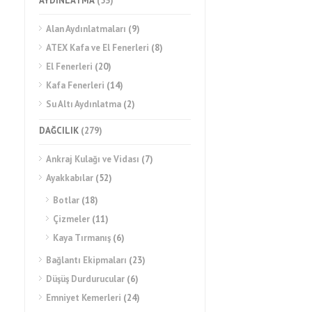
AYDINLATMA
(53)
Alan Aydınlatmaları
(9)
ATEX Kafa ve El Fenerleri
(8)
El Fenerleri
(20)
Kafa Fenerleri
(14)
Su Altı Aydınlatma
(2)
DAĞCILIK
(279)
Ankraj Kulağı ve Vidası
(7)
Ayakkabılar
(52)
Botlar
(18)
Çizmeler
(11)
Kaya Tırmanış
(6)
Bağlantı Ekipmaları
(23)
Düşüş Durdurucular
(6)
Emniyet Kemerleri
(24)