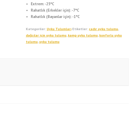
Extrem: -25°C
Rahatlık (Erkekler için): -7°C
Rahatlık (Bayanlar için): -1°C
Kategoriler:
Uyku Tulumları
Etiketler:
çadır uyku tulumu
,
dağcılar için uyku tulumu
,
kamp uyku tulumu
,
konforlu uyku
tulumu
,
uyku tulumu