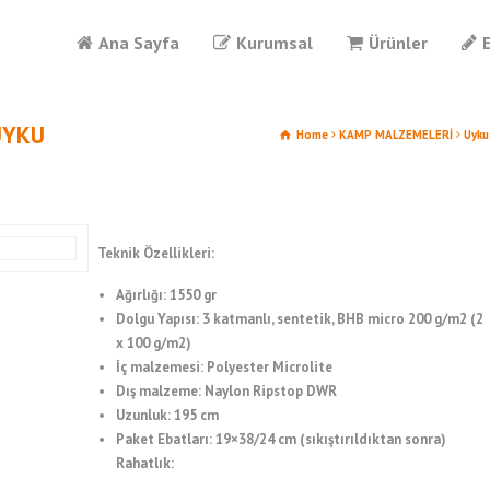
Ana Sayfa
Kurumsal
Ürünler
UYKU
Home
KAMP MALZEMELERİ
Uyku
Teknik Özellikleri:
Ağırlığı: 1550 gr
Dolgu Yapısı: 3 katmanlı, sentetik, BHB micro 200 g/m2 (2
x 100 g/m2)
İç malzemesi: Polyester Microlite
Dış malzeme: Naylon Ripstop DWR
Uzunluk: 195 cm
Paket Ebatları: 19×38/24 cm (sıkıştırıldıktan sonra)
Rahatlık: