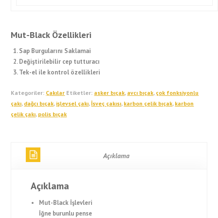
Mut-Black Özellikleri
Sap Burgularını Saklamai
Değiştirilebilir cep tutturacı
Tek-el ile kontrol özellikleri
Kategoriler:
Çakılar
Etiketler:
asker bıçak
,
avcı bıçak
,
çok fonksiyonlu
çakı
,
dağcı bıçak
,
işlevsel çakı
,
İsveç çakısı
,
karbon çelik bıçak
,
karbon
çelik çakı
,
polis bıçak
Açıklama
Açıklama
Mut-Black İşlevleri
İğne burunlu pense