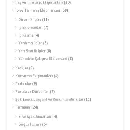
İniş ve Tırmanış Ekipmanları
(20)
İp ve Tırmanış Ekipmanları
(38)
Dinamik İpler
(11)
İp Ekipmanları
(7)
İp Kesme
(4)
Yardımcı İpler
(5)
Yarı Statik İpler
(8)
Yüksekte Çalışma Eldivenleri
(8)
Kasklar
(9)
Kurtarma Ekipmanları
(4)
Perlonlar
(9)
Pusula ve Dürbünler
(8)
Şok Emici, Lanyard ve Konumlandırıcılar
(11)
Tırmanış
(24)
El ve Ayak Jumarları
(4)
Göğüs Jumarı
(6)