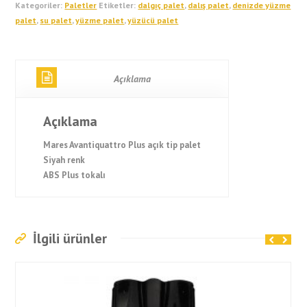
Kategoriler:
Paletler
Etiketler:
dalgıç palet
,
dalış palet
,
denizde yüzme
palet
,
su palet
,
yüzme palet
,
yüzücü palet
Açıklama
Açıklama
Mares Avantiquattro Plus açık tip palet
Siyah renk
ABS Plus tokalı
İlgili ürünler