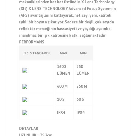
mekaniklerinden kat kat üstündür. X Lens Technology
(Xlt) X LENS TECHNOLOGY, Advanced Focus System in
(AFS) avantajlarını katlayarak, neticeyi yeni, kaliteli
ışıklı bir boyuta çıkarıyor. Sadece bir değil, çok sayıda
reflektör merceğinin hassasiyeti ve yaydığı aydınlık,
inanılmaz bir ışık kalitesine katkı sağlamaktadır.
PERFORMANS
FL1 STANDARDI
MAX
MIN
1600
250
LÜMEN
LÜMEN
600 M
250 M
10 S
50 S
IPX4
IPX4
DETAYLAR
UZUNLUK : 39.7cm