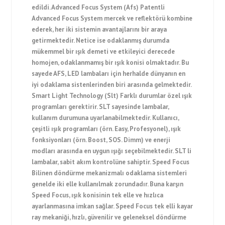
edildi. Advanced Focus System (Afs) Patentli
Advanced Focus System mercek ve reflektörü kombine
ederek, her iki sistemin avantajlarını bir araya
getirmektedir. Netice ise odaklanmış durumda
mükemmel bir ışık demeti ve etkileyici derecede
homojen, odaklanmamış bir ışık konisi olmaktadır. Bu
sayede AFS, LED lambaları için herhalde dünyanın en
iyi odaklama sistenlerinden biri arasında gelmektedir.
Smart Light Technology (Slt) Farklı durumlar özel ışık
programları gerektirir. SLT sayesinde lambalar,
kullanım durumuna uyarlanabilmektedir. Kullanıcı,
çeşitli ışık programları (örn. Easy, Profesyonel), ışık
fonksiyonları (örn. Boost, SOS. Dimm) ve enerji
modları arasında en uygun ışığı seçebilmektedir. SLT li
lambalar, sabit akım kontrolüne sahiptir. Speed Focus
Bilinen döndürme mekanizmalı odaklama sistemleri
genelde iki elle kullanılmak zorundadır. Buna karşın
Speed Focus, ışık konisinin tek elle ve hızlıca
ayarlanmasına imkan sağlar. Speed Focus tek elli kayar
ray mekaniği, hızlı, güvenilir ve geleneksel döndürme