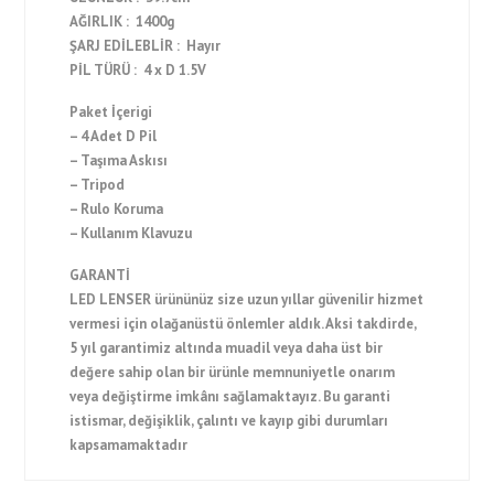
AĞIRLIK : 1400g
ŞARJ EDİLEBLİR : Hayır
PİL TÜRÜ : 4 x D 1.5V
Paket İçerigi
– 4 Adet D Pil
– Taşıma Askısı
– Tripod
– Rulo Koruma
– Kullanım Klavuzu
GARANTİ
LED LENSER ürününüz size uzun yıllar güvenilir hizmet
vermesi için olağanüstü önlemler aldık. Aksi takdirde,
5 yıl garantimiz altında muadil veya daha üst bir
değere sahip olan bir ürünle memnuniyetle onarım
veya değiştirme imkânı sağlamaktayız. Bu garanti
istismar, değişiklik, çalıntı ve kayıp gibi durumları
kapsamamaktadır