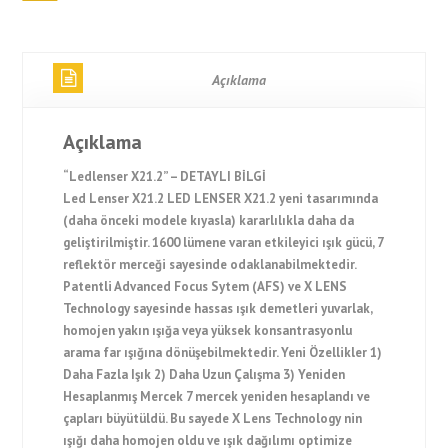
Açıklama
Açıklama
“Ledlenser X21.2” – DETAYLI BİLGİ
Led Lenser X21.2 LED LENSER X21.2 yeni tasarımında
(daha önceki modele kıyasla) kararlılıkla daha da
geliştirilmiştir. 1600 lümene varan etkileyici ışık gücü, 7
reflektör merceği sayesinde odaklanabilmektedir.
Patentli Advanced Focus Sytem (AFS) ve X LENS
Technology sayesinde hassas ışık demetleri yuvarlak,
homojen yakın ışığa veya yüksek konsantrasyonlu
arama far ışığına dönüşebilmektedir. Yeni Özellikler 1)
Daha Fazla Işık 2) Daha Uzun Çalışma 3) Yeniden
Hesaplanmış Mercek 7 mercek yeniden hesaplandı ve
çapları büyütüldü. Bu sayede X Lens Technology nin
ışığı daha homojen oldu ve ışık dağılımı optimize