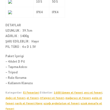
10 S
50 S
IPX4
IPX4
DETAYLAR
UZUNLUK : 39.7cm
AĞIRLIK : 1400g
ŞARJ EDİLEBLİR : Hayır
PİL TÜRÜ : 4 x D 1.5V
Paket İçerigi
– 4 Adet D Pil
– Taşıma Askısı
– Tripod
– Rulo Koruma
– Kullanım Klavuzu
Kategoriler:
El Fenerleri
Etiketler:
1600 lümen el feneri
,
avcı el feneri
,
dağcı el feneri
,
el feneri
,
itfaiyeci el feneri
,
mağaracı el feneri
,
polis el
feneri
,
şarjlı el feneri Hayır
,
uzağı aydınlatan el feneri
,
uzak mesafe el
feneri