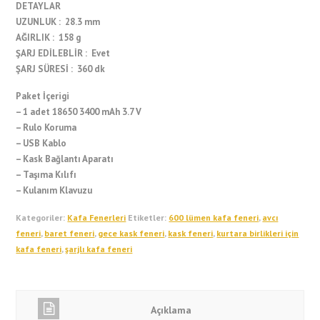
DETAYLAR
UZUNLUK : 28.3 mm
AĞIRLIK : 158 g
ŞARJ EDİLEBLİR : Evet
ŞARJ SÜRESİ : 360 dk
Paket İçerigi
– 1 adet 18650 3400 mAh 3.7 V
– Rulo Koruma
– USB Kablo
– Kask Bağlantı Aparatı
– Taşıma Kılıfı
– Kulanım Klavuzu
Kategoriler:
Kafa Fenerleri
Etiketler:
600 lümen kafa feneri
,
avcı
feneri
,
baret feneri
,
gece kask feneri
,
kask feneri
,
kurtara birlikleri için
kafa feneri
,
şarjlı kafa feneri
Açıklama