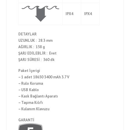
IPX4
IPX4
DETAYLAR
UZUNLUK : 28.3 mm
AĞIRLIK : 158 g
ŞARJ EDİLEBLİR : Evet
ŞARJ SÜRESİ : 360 dk
Paket İçerigi
– 1 adet 18650 3400 mAh 3.7 V
– Rulo Koruma
– USB Kablo
– Kask Bağlantı Aparatı
– Taşıma Kılıfı
– Kulanım Klavuzu
GARANTİ