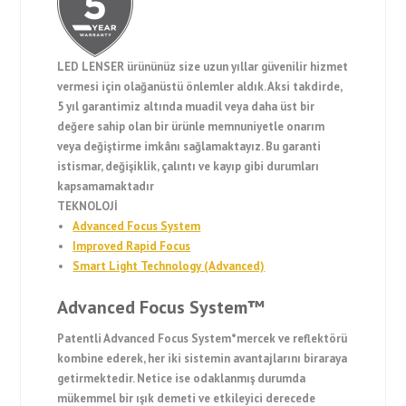
LED LENSER ürününüz size uzun yıllar güvenilir hizmet
vermesi için olağanüstü önlemler aldık. Aksi takdirde,
5 yıl garantimiz altında muadil veya daha üst bir
değere sahip olan bir ürünle memnuniyetle onarım
veya değiştirme imkânı sağlamaktayız. Bu garanti
istismar, değişiklik, çalıntı ve kayıp gibi durumları
kapsamamaktadır
TEKNOLOJİ
Advanced Focus System
Improved Rapid Focus
Smart Light Technology (Advanced)
Advanced Focus System™
Patentli Advanced Focus System*mercek ve reflektörü
kombine ederek, her iki sistemin avantajlarını biraraya
getirmektedir. Netice ise odaklanmış durumda
mükemmel bir ışık demeti ve etkileyici derecede