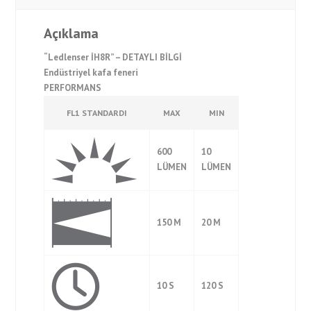
Açıklama
“Ledlenser İH8R” – DETAYLI BİLGİ
Endüstriyel kafa feneri
PERFORMANS
FL1 STANDARDI
MAX
MIN
600
10
LÜMEN
LÜMEN
150 M
20 M
10 S
120 S