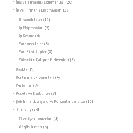
İniş ve Tırmanış Ekipmanları
(20)
İp ve Tırmanış Ekipmanları
(38)
Dinamik İpler
(11)
İp Ekipmanları
(7)
İp Kesme
(4)
Yardımcı İpler
(5)
Yarı Statik İpler
(8)
Yüksekte Çalışma Eldivenleri
(8)
Kasklar
(9)
Kurtarma Ekipmanları
(4)
Perlonlar
(9)
Pusula ve Dürbünler
(8)
Şok Emici, Lanyard ve Konumlandırıcılar
(11)
Tırmanış
(24)
El ve Ayak Jumarları
(4)
Göğüs Jumarı
(6)