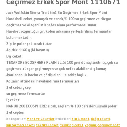
Geçirmez Erkek Spor Mont 1110671
Jack Wolfskin Sierra Trail 3in1 Su Geçirmez Erkek Spor Mont
Hardshell ceket, yumuşak ve esnek,% 100 su geçirmez ve rüzgar
geçirmez ve olağanüstü nefes alma performansı sunar.
Hareket özgürlüğü için, kolun arkasına yerleştirilmiş fermuarlar
bulunmaktadır.
Zip-in polar çok sıcak tutar.
Ağırlık: 1160 g (M boyutu)
Dış ceket:
TEXAPORE ECOSPHERE PLAIN 2L:% 100 geri dönüştürülmüş, çok su
geçirmez, rüzgar geçirmeyen ve çok nefes alabilen dış kumaş
Ayarlanabilir hacim ve görüş alanı ile sabit başlık
Kolların altındaki havalandırma fermuarları
2 el cebi, iç cep
su geçirmez fermuarlar
İç ceket:
NANUK 200 ECOSPHERE: sıcak, sağlam,% 100 geri dönüşümlü polar
2 el cepleri
Kategoriler:
Mont ve Ceketler
Etiketler:
3 in 1 mont
,
dağcı ceketi
,
kurtarmacı ceketi
,
taktikal ceket
,
terkking ceket
,
yağmur geçirmez soft