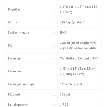
2.6″ x 6.0″ x 1.2″ (6.6 x 15.2
Boyutlar
:
x 3.0 cm)
Ağırlık
:
218.3 gr (pil dahil)
Su Geçirmezlik
:
IPX7
2 AA pil (dahil değil); NiMH
Pil
:
veya Lityum tavsiye edilir
Ekran tipi
:
Yarı iletken, 65K renkli TFT
1.43″ x 2.15″ (3.6 x 5.5 cm);
Ekran boyutu
:
2.6″ diag (6.6 cm)
Ekran çözünürlüğü
:
160 x 240 piksel
Pil ömrü
:
20 saat
Bellek/geçmiş
:
1.7 GB