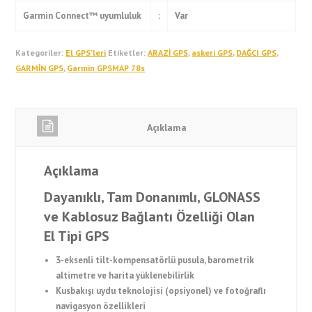
Garmin Connect™ uyumluluk
:
Var
Kategoriler:
El GPS’leri
Etiketler:
ARAZİ GPS
,
askeri GPS
,
DAĞCI GPS
,
GARMİN GPS
,
Garmin GPSMAP 78s
Açıklama
Açıklama
Dayanıklı, Tam Donanımlı, GLONASS
ve Kablosuz Bağlantı Özelliği Olan
El Tipi GPS
3-eksenli tilt-kompensatörlü pusula, barometrik
altimetre ve harita yüklenebilirlik
Kusbakışı uydu teknolojisi (opsiyonel) ve fotoğraflı
navigasyon özellikleri