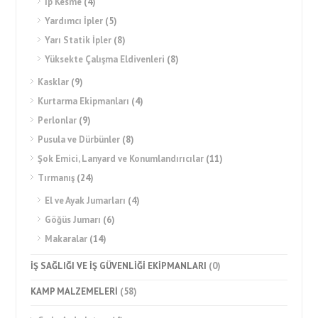
İp Kesme
(4)
Yardımcı İpler
(5)
Yarı Statik İpler
(8)
Yüksekte Çalışma Eldivenleri
(8)
Kasklar
(9)
Kurtarma Ekipmanları
(4)
Perlonlar
(9)
Pusula ve Dürbünler
(8)
Şok Emici, Lanyard ve Konumlandırıcılar
(11)
Tırmanış
(24)
El ve Ayak Jumarları
(4)
Göğüs Jumarı
(6)
Makaralar
(14)
İŞ SAĞLIĞI VE İŞ GÜVENLİĞİ EKİPMANLARI
(0)
KAMP MALZEMELERİ
(58)