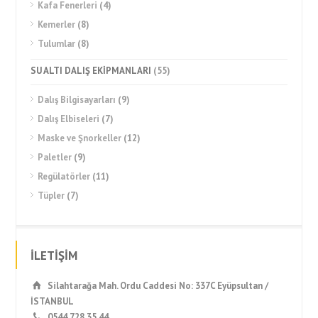
Kafa Fenerleri
(4)
Kemerler
(8)
Tulumlar
(8)
SU ALTI DALIŞ EKİPMANLARI
(55)
Dalış Bilgisayarları
(9)
Dalış Elbiseleri
(7)
Maske ve Şnorkeller
(12)
Paletler
(9)
Regülatörler
(11)
Tüpler
(7)
İLETİŞİM
Silahtarağa Mah. Ordu Caddesi No: 337C Eyüpsultan /
İSTANBUL
0544 728 35 44