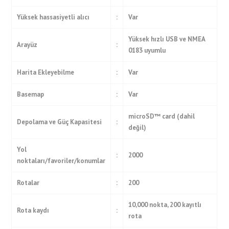
Yüksek hassasiyetli alıcı
:
Var
Yüksek hızlı USB ve NMEA
Arayüz
:
0183 uyumlu
Harita Ekleyebilme
:
Var
Basemap
:
Var
microSD™ card (dahil
Depolama ve Güç Kapasitesi
:
değil)
Yol
:
2000
noktaları/favoriler/konumlar
Rotalar
:
200
10,000 nokta, 200 kayıtlı
Rota kaydı
:
rota