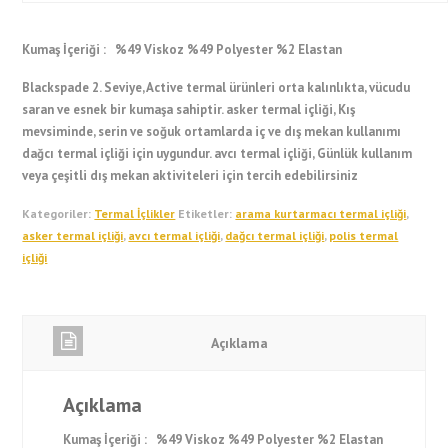
Kumaş İçeriği :
%49 Viskoz %49 Polyester %2 Elastan
Blackspade 2. Seviye, Active termal ürünleri orta kalınlıkta, vücudu
saran ve esnek bir kumaşa sahiptir. asker termal içliği, Kış
mevsiminde, serin ve soğuk ortamlarda iç ve dış mekan kullanımı
dağcı termal içliği için uygundur. avcı termal içliği, Günlük kullanım
veya çeşitli dış mekan aktiviteleri için tercih edebilirsiniz
Kategoriler:
Termal İçlikler
Etiketler:
arama kurtarmacı termal içliği
,
asker termal içliği
,
avcı termal içliği
,
dağcı termal içliği
,
polis termal
içliği
Açıklama
Açıklama
Kumaş İçeriği :
%49 Viskoz %49 Polyester %2 Elastan