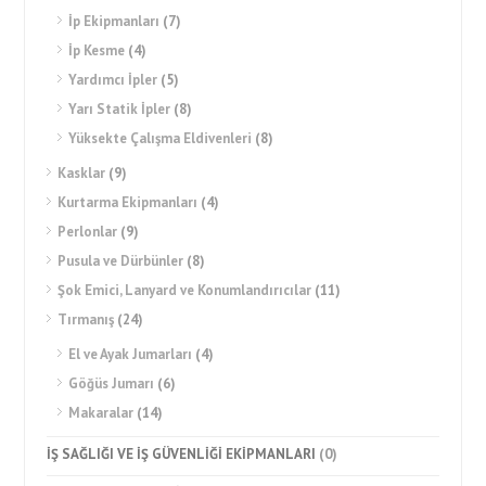
İp Ekipmanları
(7)
İp Kesme
(4)
Yardımcı İpler
(5)
Yarı Statik İpler
(8)
Yüksekte Çalışma Eldivenleri
(8)
Kasklar
(9)
Kurtarma Ekipmanları
(4)
Perlonlar
(9)
Pusula ve Dürbünler
(8)
Şok Emici, Lanyard ve Konumlandırıcılar
(11)
Tırmanış
(24)
El ve Ayak Jumarları
(4)
Göğüs Jumarı
(6)
Makaralar
(14)
İŞ SAĞLIĞI VE İŞ GÜVENLİĞİ EKİPMANLARI
(0)