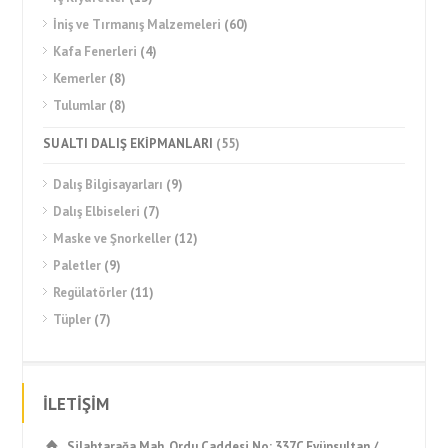
İniş ve Tırmanış Malzemeleri
(60)
Kafa Fenerleri
(4)
Kemerler
(8)
Tulumlar
(8)
SU ALTI DALIŞ EKİPMANLARI
(55)
Dalış Bilgisayarları
(9)
Dalış Elbiseleri
(7)
Maske ve Şnorkeller
(12)
Paletler
(9)
Regülatörler
(11)
Tüpler
(7)
İLETİŞİM
Silahtarağa Mah. Ordu Caddesi No: 337C Eyüpsultan /