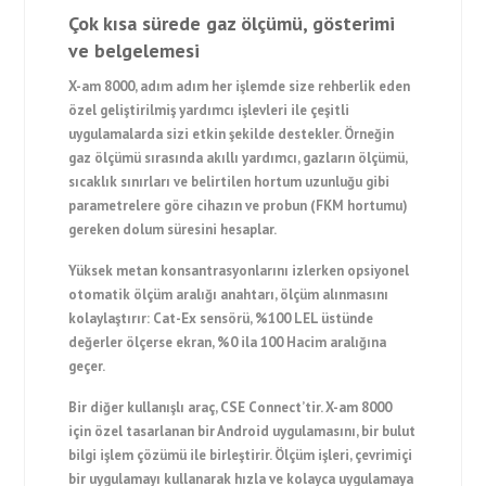
Çok kısa sürede gaz ölçümü, gösterimi
ve belgelemesi
X-am 8000, adım adım her işlemde size rehberlik eden
özel geliştirilmiş yardımcı işlevleri ile çeşitli
uygulamalarda sizi etkin şekilde destekler. Örneğin
gaz ölçümü sırasında akıllı yardımcı, gazların ölçümü,
sıcaklık sınırları ve belirtilen hortum uzunluğu gibi
parametrelere göre cihazın ve probun (FKM hortumu)
gereken dolum süresini hesaplar.
Yüksek metan konsantrasyonlarını izlerken opsiyonel
otomatik ölçüm aralığı anahtarı, ölçüm alınmasını
kolaylaştırır: Cat-Ex sensörü, %100 LEL üstünde
değerler ölçerse ekran, %0 ila 100 Hacim aralığına
geçer.
Bir diğer kullanışlı araç, CSE Connect’tir. X-am 8000
için özel tasarlanan bir Android uygulamasını, bir bulut
bilgi işlem çözümü ile birleştirir. Ölçüm işleri, çevrimiçi
bir uygulamayı kullanarak hızla ve kolayca uygulamaya