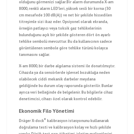
olduğunu görmenizi sağlar.Bir alarm durumunda X-am
8000, renkli alarm LED’leri, yüksek sesli bir korna (30
cm mesafede 100 dB(A)) ve net bir şekilde hissedilen
titreşimle sizi ikaz eder. Opsiyonel olarak ekranda,
örneğin patlayıcı veya toksik gaz tehlikelerinin
bulunduğunu açık bir şekilde gösteren dört ön ayarlı
tehlike sembolü mevcuttur. Bu da kullanıcının sadece
görüntülenen sembole göre tehlike türünü kolayca
tanımasını sağlar.
X-am 8000, bir darbe algılama sistemi ile donatılmıştır.
Cihazda ya da sensörlerde işlevsel bozukluğa neden
olabilecek ciddi mekanik darbeler meydana
geldiğinde bu durum olay raporunda gösterilir. Bunlar
ayrıca veri belleğinde de belgelenir. Bu bilgilerle cihaz
denetimcisi, cihazı özel olarak kontrol edebilir.
Ekonomik Filo Yönetimi
®
Dräger X-dock
kalibrasyon istasyonunu kullanarak
doğrulama testi ve kalibrasyon kolay ve hızlı şekilde
yapılır. Düşük test gazı tüketimi, işletim maliyetlerini