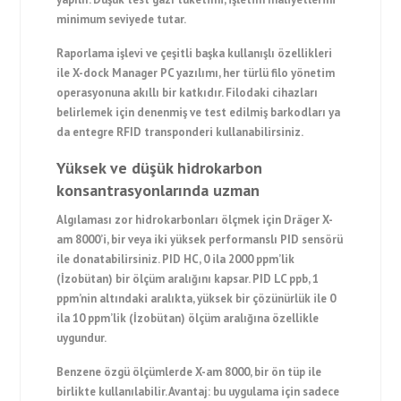
minimum seviyede tutar.
Raporlama işlevi ve çeşitli başka kullanışlı özellikleri
ile X-dock Manager PC yazılımı, her türlü filo yönetim
operasyonuna akıllı bir katkıdır. Filodaki cihazları
belirlemek için denenmiş ve test edilmiş barkodları ya
da entegre RFID transponderi kullanabilirsiniz.
Yüksek ve düşük hidrokarbon
konsantrasyonlarında uzman
Algılaması zor hidrokarbonları ölçmek için Dräger X-
am 8000’i, bir veya iki yüksek performanslı PID sensörü
ile donatabilirsiniz. PID HC, 0 ila 2000 ppm’lik
(İzobütan) bir ölçüm aralığını kapsar. PID LC ppb, 1
ppm’nin altındaki aralıkta, yüksek bir çözünürlük ile 0
ila 10 ppm’lik (İzobütan) ölçüm aralığına özellikle
uygundur.
Benzene özgü ölçümlerde X-am 8000, bir ön tüp ile
birlikte kullanılabilir. Avantaj: bu uygulama için sadece