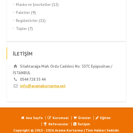
Maske ve Şnorkeller
(12)
Paletler
(9)
Regülatörler
(11)
Tüpler
(7)
İLETİŞİM
Silahtarağa Mah. Ordu Caddesi No: 337C Eyüpsultan /
İSTANBUL
0544 728 35 44
info@aramakurtarma.net
Ana Sayfa
Kurumsal
Ürünler
Eğitim
Referanslar
İletişim
Copyright © 2015 - 2026 Arama Kurtarma | Tüm Hakları Saklıdır.