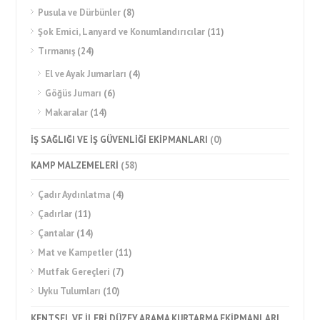
Pusula ve Dürbünler
(8)
Şok Emici, Lanyard ve Konumlandırıcılar
(11)
Tırmanış
(24)
El ve Ayak Jumarları
(4)
Göğüs Jumarı
(6)
Makaralar
(14)
İŞ SAĞLIĞI VE İŞ GÜVENLİĞİ EKİPMANLARI
(0)
KAMP MALZEMELERİ
(58)
Çadır Aydınlatma
(4)
Çadırlar
(11)
Çantalar
(14)
Mat ve Kampetler
(11)
Mutfak Gereçleri
(7)
Uyku Tulumları
(10)
KENTSEL VE İLERİ DÜZEY ARAMA KURTARMA EKİPMANLARI