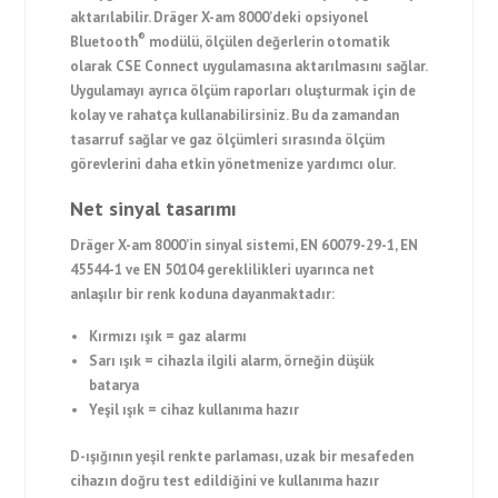
aktarılabilir. Dräger X-am 8000’deki opsiyonel
®
Bluetooth
modülü, ölçülen değerlerin otomatik
olarak CSE Connect uygulamasına aktarılmasını sağlar.
Uygulamayı ayrıca ölçüm raporları oluşturmak için de
kolay ve rahatça kullanabilirsiniz. Bu da zamandan
tasarruf sağlar ve gaz ölçümleri sırasında ölçüm
görevlerini daha etkin yönetmenize yardımcı olur.
Net sinyal tasarımı
Dräger X-am 8000’in sinyal sistemi, EN 60079-29-1, EN
45544-1 ve EN 50104 gereklilikleri uyarınca net
anlaşılır bir renk koduna dayanmaktadır:
Kırmızı ışık = gaz alarmı
Sarı ışık = cihazla ilgili alarm, örneğin düşük
batarya
Yeşil ışık = cihaz kullanıma hazır
D-ışığının yeşil renkte parlaması, uzak bir mesafeden
cihazın doğru test edildiğini ve kullanıma hazır