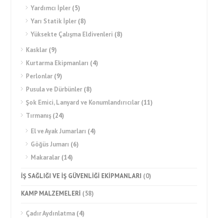
Yardımcı İpler
(5)
Yarı Statik İpler
(8)
Yüksekte Çalışma Eldivenleri
(8)
Kasklar
(9)
Kurtarma Ekipmanları
(4)
Perlonlar
(9)
Pusula ve Dürbünler
(8)
Şok Emici, Lanyard ve Konumlandırıcılar
(11)
Tırmanış
(24)
El ve Ayak Jumarları
(4)
Göğüs Jumarı
(6)
Makaralar
(14)
İŞ SAĞLIĞI VE İŞ GÜVENLİĞİ EKİPMANLARI
(0)
KAMP MALZEMELERİ
(58)
Çadır Aydınlatma
(4)