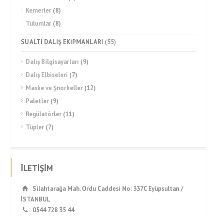
Kemerler
(8)
Tulumlar
(8)
SU ALTI DALIŞ EKİPMANLARI
(55)
Dalış Bilgisayarları
(9)
Dalış Elbiseleri
(7)
Maske ve Şnorkeller
(12)
Paletler
(9)
Regülatörler
(11)
Tüpler
(7)
İLETİŞİM
Silahtarağa Mah. Ordu Caddesi No: 337C Eyüpsultan /
İSTANBUL
0544 728 35 44