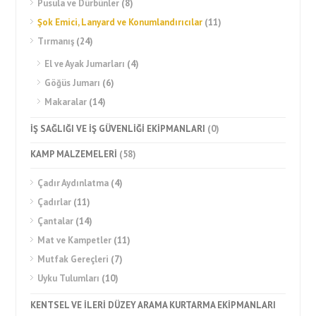
Pusula ve Dürbünler
(8)
Şok Emici, Lanyard ve Konumlandırıcılar
(11)
Tırmanış
(24)
El ve Ayak Jumarları
(4)
Göğüs Jumarı
(6)
Makaralar
(14)
İŞ SAĞLIĞI VE İŞ GÜVENLİĞİ EKİPMANLARI
(0)
KAMP MALZEMELERİ
(58)
Çadır Aydınlatma
(4)
Çadırlar
(11)
Çantalar
(14)
Mat ve Kampetler
(11)
Mutfak Gereçleri
(7)
Uyku Tulumları
(10)
KENTSEL VE İLERİ DÜZEY ARAMA KURTARMA EKİPMANLARI