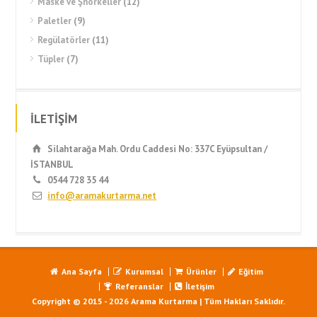
Maske ve Şnorkeller
(12)
Paletler
(9)
Regülatörler
(11)
Tüpler
(7)
İLETİŞİM
Silahtarağa Mah. Ordu Caddesi No: 337C Eyüpsultan /
İSTANBUL
0544 728 35 44
info@aramakurtarma.net
Ana Sayfa
Kurumsal
Ürünler
Eğitim
Referanslar
İletişim
Copyright © 2015 - 2026 Arama Kurtarma | Tüm Hakları Saklıdır.