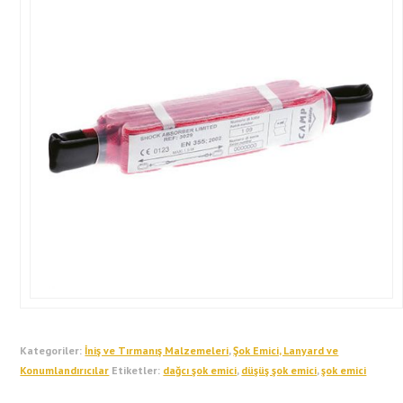
Kategoriler:
İniş ve Tırmanış Malzemeleri
,
Şok Emici, Lanyard ve
Konumlandırıcılar
Etiketler:
dağcı şok emici
,
düşüş şok emici
,
şok emici