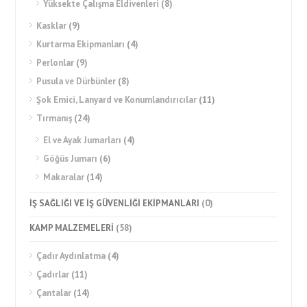
Yüksekte Çalışma Eldivenleri
(8)
Kasklar
(9)
Kurtarma Ekipmanları
(4)
Perlonlar
(9)
Pusula ve Dürbünler
(8)
Şok Emici, Lanyard ve Konumlandırıcılar
(11)
Tırmanış
(24)
El ve Ayak Jumarları
(4)
Göğüs Jumarı
(6)
Makaralar
(14)
İŞ SAĞLIĞI VE İŞ GÜVENLİĞİ EKİPMANLARI
(0)
KAMP MALZEMELERİ
(58)
Çadır Aydınlatma
(4)
Çadırlar
(11)
Çantalar
(14)