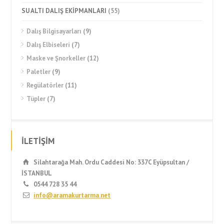
SU ALTI DALIŞ EKİPMANLARI
(55)
Dalış Bilgisayarları
(9)
Dalış Elbiseleri
(7)
Maske ve Şnorkeller
(12)
Paletler
(9)
Regülatörler
(11)
Tüpler
(7)
İLETİŞİM
Silahtarağa Mah. Ordu Caddesi No: 337C Eyüpsultan /
İSTANBUL
0544 728 35 44
info@aramakurtarma.net