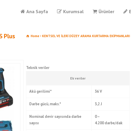
Ana Sayfa
Kurumsal
Ürünler
S Plus
Home
KENTSEL VE İLERİ DÜZEY ARAMA KURTARMA EKİPMANLARI
Teknik veriler
Ek veriler
Akü gerilimi*
36
V
Darbe gücü, maks.*
3,2
J
Nominal devir sayısında darbe
0 –
sayısı
4.200 darbe/dak