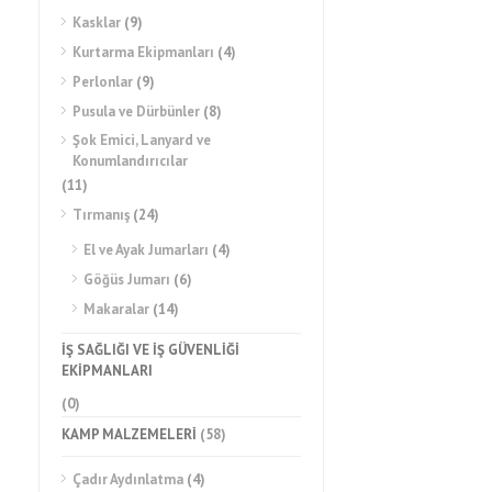
Kasklar
(9)
Kurtarma Ekipmanları
(4)
Perlonlar
(9)
Pusula ve Dürbünler
(8)
Şok Emici, Lanyard ve
Konumlandırıcılar
(11)
Tırmanış
(24)
El ve Ayak Jumarları
(4)
Göğüs Jumarı
(6)
Makaralar
(14)
İŞ SAĞLIĞI VE İŞ GÜVENLİĞİ
EKİPMANLARI
(0)
KAMP MALZEMELERİ
(58)
Çadır Aydınlatma
(4)