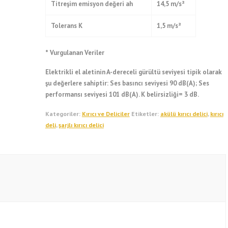
Titreşim emisyon değeri ah
14,5 m/s²
Tolerans K
1,5 m/s²
* Vurgulanan Veriler
Elektrikli el aletinin A-dereceli gürültü seviyesi tipik olarak
şu değerlere sahiptir: Ses basıncı seviyesi 90 dB(A); Ses
performansı seviyesi 101 dB(A). K belirsizliği= 3 dB.
Kategoriler:
Kırıcı ve Deliciler
Etiketler:
akülü kırıcı delici
,
kırıcı
deli
,
şarjlı kırıcı delici