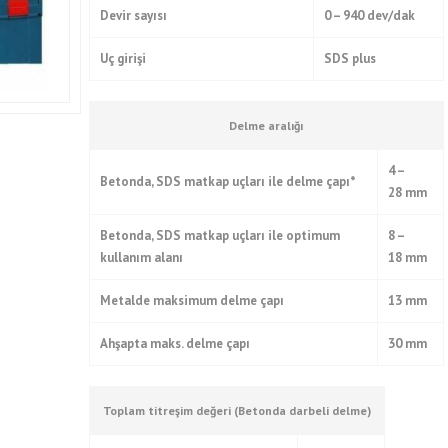
Devir sayısı
0 – 940 dev/dak
Uç girişi
SDS plus
Delme aralığı
4 –
Betonda, SDS matkap uçları ile delme çapı*
28
mm
Betonda, SDS matkap uçları ile optimum
8 –
kullanım alanı
18 mm
Metalde maksimum delme çapı
13 mm
Ahşapta maks. delme çapı
30 mm
Toplam titreşim değeri (Betonda darbeli delme)