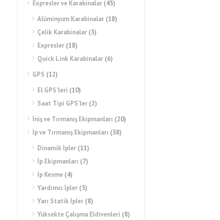
Expresler ve Karabinalar
(45)
Alüminyum Karabinalar
(18)
Çelik Karabinalar
(3)
Expresler
(18)
Quick Link Karabinalar
(6)
GPS
(12)
El GPS’leri
(10)
Saat Tipi GPS’ler
(2)
İniş ve Tırmanış Ekipmanları
(20)
İp ve Tırmanış Ekipmanları
(38)
Dinamik İpler
(11)
İp Ekipmanları
(7)
İp Kesme
(4)
Yardımcı İpler
(5)
Yarı Statik İpler
(8)
Yüksekte Çalışma Eldivenleri
(8)