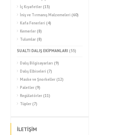
İç Kıyafetler
(13)
İniş ve Tırmanış Malzemeleri
(60)
Kafa Fenerleri
(4)
Kemerler
(8)
Tulumlar
(8)
SU ALTI DALIŞ EKİPMANLARI
(55)
Dalış Bilgisayarları
(9)
Dalış Elbiseleri
(7)
Maske ve Şnorkeller
(12)
Paletler
(9)
Regülatörler
(11)
Tüpler
(7)
İLETİŞİM