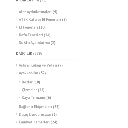
AYDINLATMA
(53)
Alan Aydınlatmaları
(9)
ATEX Kafa ve El Fenerleri
(8)
El Fenerleri
(20)
Kafa Fenerleri
(14)
Su Altı Aydınlatma
(2)
DAĞCILIK
(279)
Ankraj Kulağı ve Vidası
(7)
Ayakkabılar
(52)
Botlar
(18)
Çizmeler
(11)
Kaya Tırmanış
(6)
Bağlantı Ekipmaları
(23)
Düşüş Durdurucular
(6)
Emniyet Kemerleri
(24)