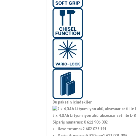
Bu paketin içindekiler
2 x 4,0 Ah Lityum iyon akü, aksesuar seti ile L-
Sipariş numarası:
0 611 906 002
İlave tutamak
2 602 025 191
Derinlik mesnedi 310 mm
1 613 001 003