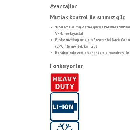
Avantajlar
Mutlak kontrol ile sınırsız güç
%50 arttırılmış darbe gücü sayesinde yüks
VF-LI’ye kıyasla)
Bloke matkap ucu için Bosch KickBack Contr
(EPC) ile mutlak kontrol
Beraberinde verilen anahtarsız mandren ile 
Fonksiyonlar