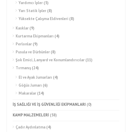
Yardımcı İpler
(5)
Yarı Statik İpler
(8)
Yüksekte Çalışma Eldivenleri
(8)
Kasklar
(9)
Kurtarma Ekipmanları
(4)
Perlonlar
(9)
Pusula ve Dürbünler
(8)
Şok Emici, Lanyard ve Konumlandırıcılar
(11)
Tırmanış
(24)
El ve Ayak Jumarları
(4)
Göğüs Jumarı
(6)
Makaralar
(14)
İŞ SAĞLIĞI VE İŞ GÜVENLİĞİ EKİPMANLARI
(0)
KAMP MALZEMELERİ
(58)
Çadır Aydınlatma
(4)