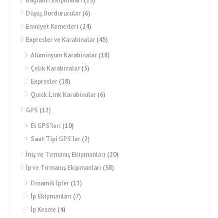
Bağlantı Ekipmaları
(23)
Düşüş Durdurucular
(6)
Emniyet Kemerleri
(24)
Expresler ve Karabinalar
(45)
Alüminyum Karabinalar
(18)
Çelik Karabinalar
(3)
Expresler
(18)
Quick Link Karabinalar
(6)
GPS
(12)
El GPS’leri
(10)
Saat Tipi GPS’ler
(2)
İniş ve Tırmanış Ekipmanları
(20)
İp ve Tırmanış Ekipmanları
(38)
Dinamik İpler
(11)
İp Ekipmanları
(7)
İp Kesme
(4)