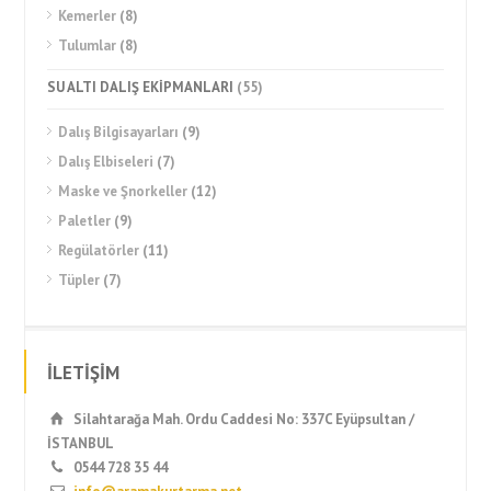
Kemerler
(8)
Tulumlar
(8)
SU ALTI DALIŞ EKİPMANLARI
(55)
Dalış Bilgisayarları
(9)
Dalış Elbiseleri
(7)
Maske ve Şnorkeller
(12)
Paletler
(9)
Regülatörler
(11)
Tüpler
(7)
İLETİŞİM
Silahtarağa Mah. Ordu Caddesi No: 337C Eyüpsultan /
İSTANBUL
0544 728 35 44