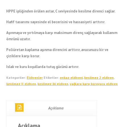
HPPE ipliğinden örülen astar, C seviyesinde kesilme direnci sağlar.
Hafif tasarımı sayesinde el becerisini ve hassasiyeti arttırır.
Aşınmaya ve yırtılmaya karşı maksimum direnç sağlayarak kullanım
ömrünü uzatır.
Poliüretan kaplama aşınma direncini arttırır, avucunuzu kir ve
çiziklere karşı korur.
Islak ve kuru koşullarda tutuş gücünü artırır.
Kategoriler:
Eldivenler
Etiketler:
enkaz eldiveni
,
kesilmez 2 eldiven
,
kesilmez II eldiven
,
kesilmez iki eldiven
,
yağlara karşı koruyucu eldiven
Açıklama
Açıklama