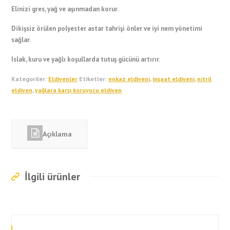
Elinizi gres, yağ ve aşınmadan korur.
Dikişsiz örülen polyester astar tahrişi önler ve iyi nem yönetimi
sağlar.
Islak, kuru ve yağlı koşullarda tutuş gücünü artırır.
Kategoriler:
Eldivenler
Etiketler:
enkaz eldiveni
,
inşaat eldiveni
,
nitril
eldiven
,
yağlara karşı koruyucu eldiven
Açıklama
İlgili ürünler