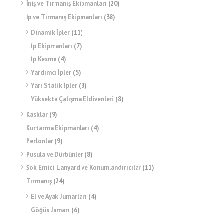
İniş ve Tırmanış Ekipmanları
(20)
İp ve Tırmanış Ekipmanları
(38)
Dinamik İpler
(11)
İp Ekipmanları
(7)
İp Kesme
(4)
Yardımcı İpler
(5)
Yarı Statik İpler
(8)
Yüksekte Çalışma Eldivenleri
(8)
Kasklar
(9)
Kurtarma Ekipmanları
(4)
Perlonlar
(9)
Pusula ve Dürbünler
(8)
Şok Emici, Lanyard ve Konumlandırıcılar
(11)
Tırmanış
(24)
El ve Ayak Jumarları
(4)
Göğüs Jumarı
(6)