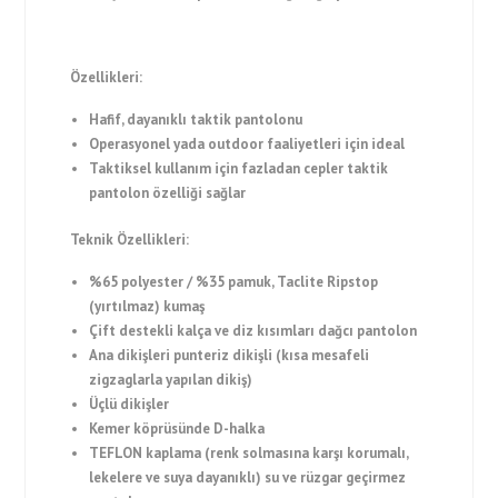
Özellikleri:
Hafif, dayanıklı taktik pantolonu
Operasyonel yada outdoor faaliyetleri için ideal
Taktiksel kullanım için fazladan cepler taktik
pantolon özelliği sağlar
Teknik Özellikleri:
%65 polyester / %35 pamuk, Taclite Ripstop
(yırtılmaz) kumaş
Çift destekli kalça ve diz kısımları dağcı pantolon
Ana dikişleri punteriz dikişli (kısa mesafeli
zigzaglarla yapılan dikiş)
Üçlü dikişler
Kemer köprüsünde D-halka
TEFLON kaplama (renk solmasına karşı korumalı,
lekelere ve suya dayanıklı) su ve rüzgar geçirmez