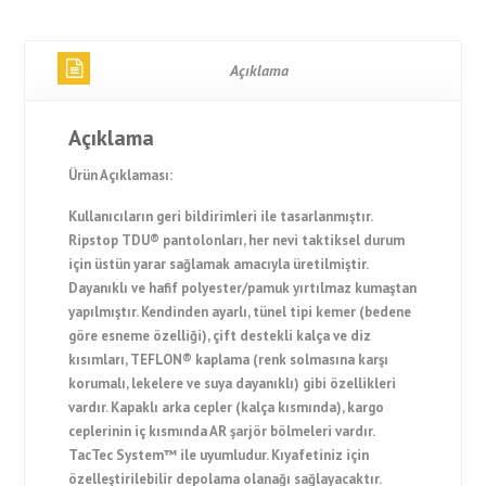
Açıklama
Açıklama
Ürün Açıklaması:
Kullanıcıların geri bildirimleri ile tasarlanmıştır.
Ripstop TDU® pantolonları, her nevi taktiksel durum
için üstün yarar sağlamak amacıyla üretilmiştir.
Dayanıklı ve hafif polyester/pamuk yırtılmaz kumaştan
yapılmıştır. Kendinden ayarlı, tünel tipi kemer (bedene
göre esneme özelliği), çift destekli kalça ve diz
kısımları, TEFLON® kaplama (renk solmasına karşı
korumalı, lekelere ve suya dayanıklı) gibi özellikleri
vardır. Kapaklı arka cepler (kalça kısmında), kargo
ceplerinin iç kısmında AR şarjör bölmeleri vardır.
TacTec System™ ile uyumludur. Kıyafetiniz için
özelleştirilebilir depolama olanağı sağlayacaktır.