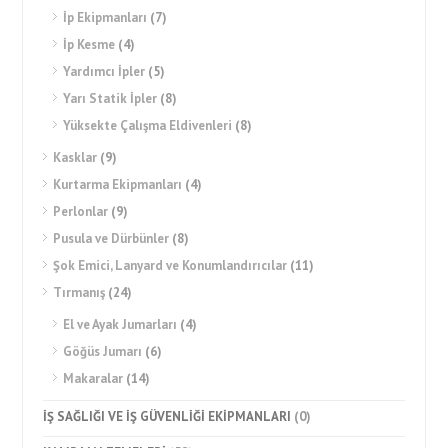
İp Ekipmanları
(7)
İp Kesme
(4)
Yardımcı İpler
(5)
Yarı Statik İpler
(8)
Yüksekte Çalışma Eldivenleri
(8)
Kasklar
(9)
Kurtarma Ekipmanları
(4)
Perlonlar
(9)
Pusula ve Dürbünler
(8)
Şok Emici, Lanyard ve Konumlandırıcılar
(11)
Tırmanış
(24)
El ve Ayak Jumarları
(4)
Göğüs Jumarı
(6)
Makaralar
(14)
İŞ SAĞLIĞI VE İŞ GÜVENLİĞİ EKİPMANLARI
(0)