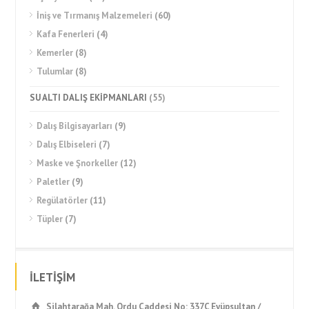
İniş ve Tırmanış Malzemeleri
(60)
Kafa Fenerleri
(4)
Kemerler
(8)
Tulumlar
(8)
SU ALTI DALIŞ EKİPMANLARI
(55)
Dalış Bilgisayarları
(9)
Dalış Elbiseleri
(7)
Maske ve Şnorkeller
(12)
Paletler
(9)
Regülatörler
(11)
Tüpler
(7)
İLETİŞİM
Silahtarağa Mah. Ordu Caddesi No: 337C Eyüpsultan /