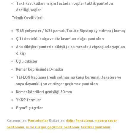
Taktiksel kullanım için fazladan cepler taktik pantolon
özelliği sağlar
Teknik Özellikleri:
%65 polyester / %35 pamuk, Taclite Ripstop (yırtılmaz) kumaş
Çift destekli kalça ve diz kısımları dağcı pantolon
Ana dikişleri punteriz dikişli (kısa mesafeli zigzaglarla yapılan
dikiş)
Üçlü dikişler
Kemer köprüsünde D-halka
TEFLON kaplama (renk solmasına karşı korumalı, lekelere ve
suya dayanıklı) su ve rüzgar geçirmez pantolon
Kemer köprüleri genişliği 50 mm
YKK® fermuar
Prym® çıtçıtlar
Kategoriler:
Pantolonlar
Etiketler:
dağcı Pantolonu
,
macera sever
pantolonu
,
su ve rüzgar geçirmez pantolon
,
taktikal pantolon