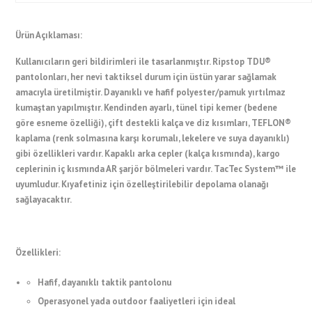
Ürün Açıklaması:
Kullanıcıların geri bildirimleri ile tasarlanmıştır. Ripstop TDU®
pantolonları, her nevi taktiksel durum için üstün yarar sağlamak
amacıyla üretilmiştir. Dayanıklı ve hafif polyester/pamuk yırtılmaz
kumaştan yapılmıştır. Kendinden ayarlı, tünel tipi kemer (bedene
göre esneme özelliği), çift destekli kalça ve diz kısımları, TEFLON®
kaplama (renk solmasına karşı korumalı, lekelere ve suya dayanıklı)
gibi özellikleri vardır. Kapaklı arka cepler (kalça kısmında), kargo
ceplerinin iç kısmında AR şarjör bölmeleri vardır. TacTec System™ ile
uyumludur. Kıyafetiniz için özelleştirilebilir depolama olanağı
sağlayacaktır.
Özellikleri:
Hafif, dayanıklı taktik pantolonu
Operasyonel yada outdoor faaliyetleri için ideal