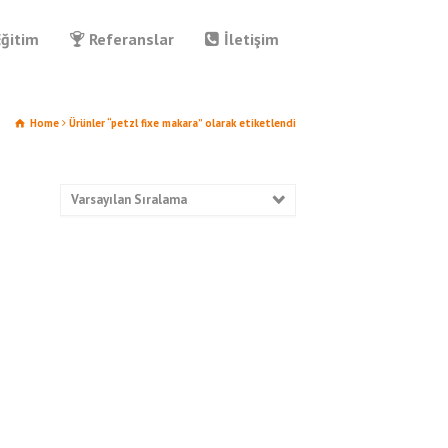
Eğitim
Referanslar
İletişim
Home
Ürünler “petzl fixe makara” olarak etiketlendi
Varsayılan Sıralama