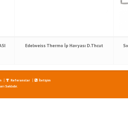
ASI
Edelweiss Thermo İp Havyası D.Thcut
Sı
m
Referanslar
İletişim
ı Saklıdır.